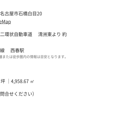
名古屋市石橋白目20
eMap
二環状自動車道 清洲東より 約
山線 西春駅
離または徒歩圏内の情報は目安となります。
0 坪 ｜4,958.67 ㎡
問合せください）