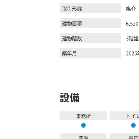
取引形態
媒介
建物面積
6,520
建物階数
3階建
築年月
202
設備
事務所
トイ
●
●
空調
電気