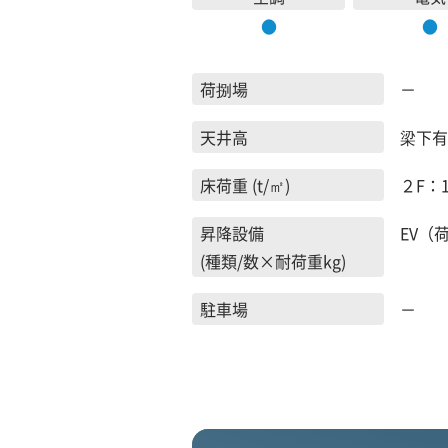
●
●
荷捌場
－
天井高
梁下有効
床荷重 (t/㎡)
２F：1.
昇降設備
EV（荷
(種類/数×耐荷重kg)
駐車場
－