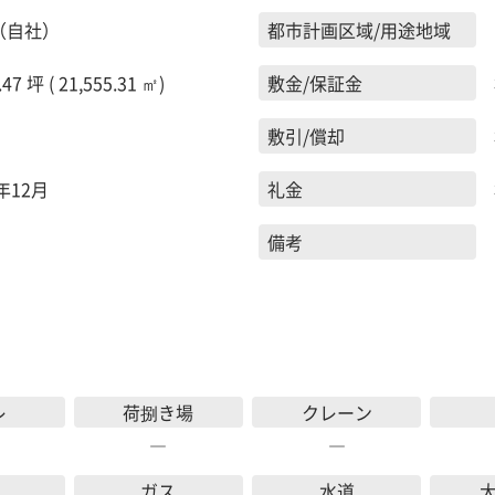
（自社）
都市計画区域/用途地域
.47 坪 ( 21,555.31 ㎡)
敷金/保証金
敷引/償却
5年12月
礼金
備考
レ
荷捌き場
クレーン
―
―
ガス
水道