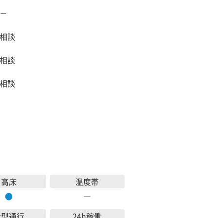
－
相談
相談
相談
高床
温度帯
●
―
大型通行
24h稼働