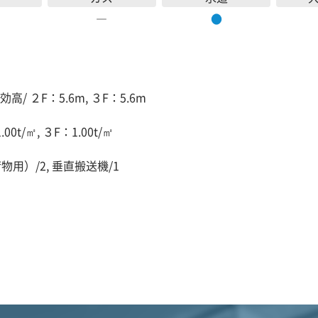
―
●
高/ ２F：5.6m, ３F：5.6m
00t/㎡, ３F：1.00t/㎡
物用）/2, 垂直搬送機/1