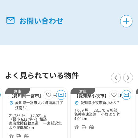
お問い合わせ
よく見られている物件
倉庫
倉庫
【愛知県一宮市】CPD一宮
【愛知県小牧市】MCD-LOGI小牧
愛知県一宮市大和町南高井字
愛知県小牧市新小木3-7
江南5-1
7,009 坪
23,170 ㎡
相談
名神高速道路 小牧より 約
21,786 坪
72,021 ㎡
4.00km
（最小 623 坪～）
相談
東海北陸自動車道 一宮稲沢北
より 約0.50km