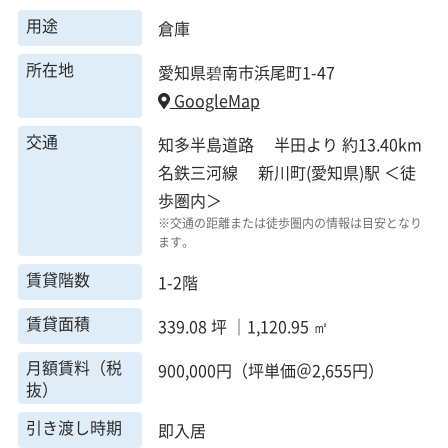
用途
倉庫
所在地
愛知県碧南市浜尾町1-47
GoogleMap
交通
知多半島道路 半田より 約13.40km
名鉄三河線 新川町(愛知県)駅 ＜徒
歩圏内＞
※交通の距離または徒歩圏内の情報は目安となり
ます。
賃貸階数
1-2階
賃貸面積
339.08 坪 ｜1,120.95 ㎡
月額賃料（税
900,000円（坪単価＠2,655円）
抜）
引き渡し時期
即入居