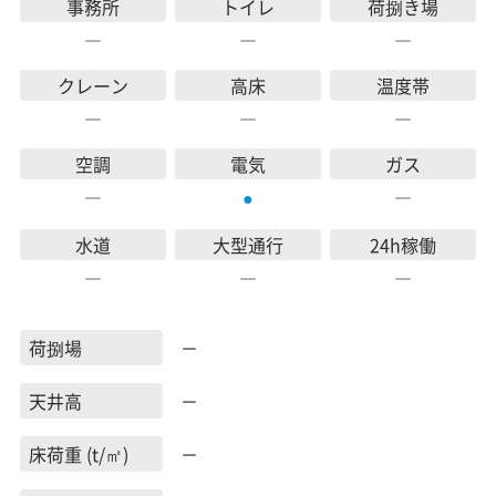
事務所
トイレ
荷捌き場
―
―
―
クレーン
高床
温度帯
―
―
―
空調
電気
ガス
―
―
●
水道
大型通行
24h稼働
―
―
―
荷捌場
－
天井高
－
床荷重 (t/㎡)
－