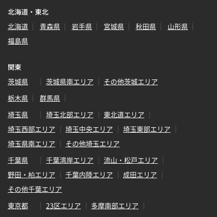
北海道・東北
北海道
青森県
岩手県
宮城県
秋田県
山形県
福島県
関東
茨城県
茨城県南エリア
その他茨城エリア
栃木県
群馬県
埼玉県
埼玉北部エリア
東北道エリア
埼玉西部エリア
埼玉中央エリア
埼玉東部エリア
埼玉県南エリア
その他埼玉エリア
千葉県
千葉湾岸エリア
流山・松戸エリア
野田・柏エリア
千葉内陸エリア
成田エリア
その他千葉エリア
東京都
23区エリア
多摩南部エリア