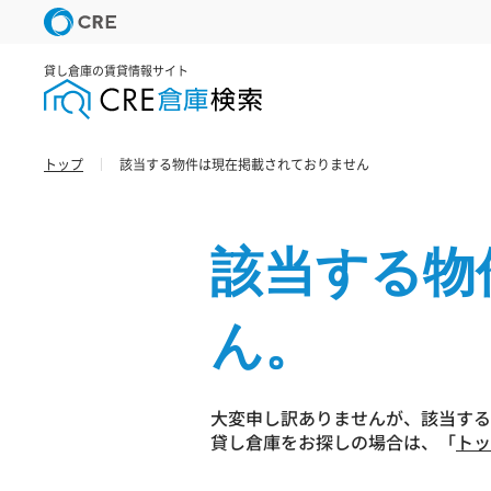
貸し倉庫の賃貸情報サイト
トップ
該当する物件は現在掲載されておりません
該当する物
ん。
大変申し訳ありませんが、該当する
貸し倉庫をお探しの場合は、「
トッ