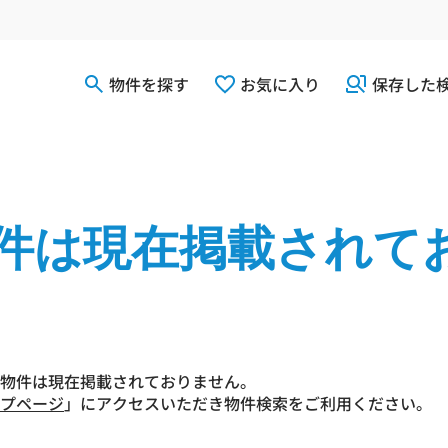
物件を探す
お気に入り
保存した
件は現在掲載されて
物件は現在掲載されておりません。
プページ
」にアクセスいただき物件検索をご利用ください。