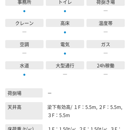
事務所
トイレ
荷捌き場
―
●
●
クレーン
高床
温度帯
―
―
●
空調
電気
ガス
―
―
●
水道
大型通行
24h稼働
―
―
●
荷捌場
－
天井高
梁下有効高/ １F：5.5m, ２F：5.5m,
３F：5.5m
床荷重 (t/㎡)
１F：1.50t/㎡, ２F：1.50t/㎡, ３F：