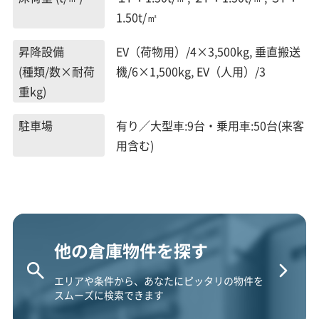
1.50t/㎡
昇降設備
EV（荷物用）/4×3,500kg, 垂直搬送
(種類/数×耐荷
機/6×1,500kg, EV（人用）/3
重kg)
駐車場
有り／大型⾞:9台・乗用⾞:50台(来客
用含む)
他の倉庫物件を探す
エリアや条件から、あなたにピッタリの物件を
スムーズに検索できます