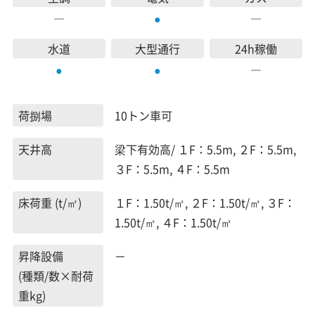
―
―
●
水道
大型通行
24h稼働
―
●
●
荷捌場
10トン車可
天井高
梁下有効高/ １F：5.5m, ２F：5.5m,
３F：5.5m, ４F：5.5m
床荷重 (t/㎡)
１F：1.50t/㎡, ２F：1.50t/㎡, ３F：
1.50t/㎡, ４F：1.50t/㎡
昇降設備
－
(種類/数×耐荷
重kg)