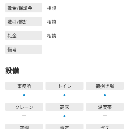
敷金/保証金
相談
敷引/償却
相談
礼金
相談
備考
設備
事務所
トイレ
荷捌き場
●
●
●
クレーン
高床
温度帯
―
―
●
空調
電気
ガス