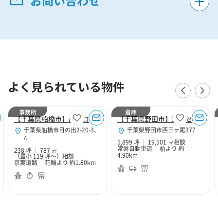
お問い合わせ
よく見られている物件
事務所
倉庫
【千葉県船橋市】船橋ロジスティクス事務所区画
【千葉県野田市】野田センター
千葉県船橋市日の出2-20-3、
千葉県野田市西三ヶ尾377
4
5,899 坪
19,501 ㎡
相談
常磐自動車道 柏より 約
238 坪
787 ㎡
4.90km
（最小 119 坪～）
相談
京葉道路 花輪より 約1.80km