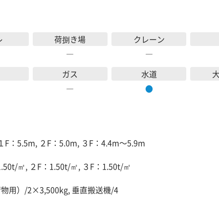
レ
荷捌き場
クレーン
―
―
ガス
水道
―
●
１F：5.5m, ２F：5.0m, ３F：4.4m～5.9m
50t/㎡, ２F：1.50t/㎡, ３F：1.50t/㎡
物用）/2×3,500kg, 垂直搬送機/4