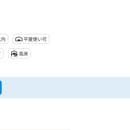
以内
平屋使い可
可
高床