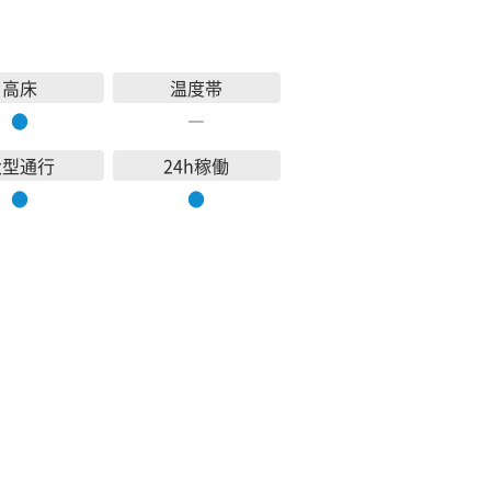
高床
温度帯
●
―
大型通行
24h稼働
●
●