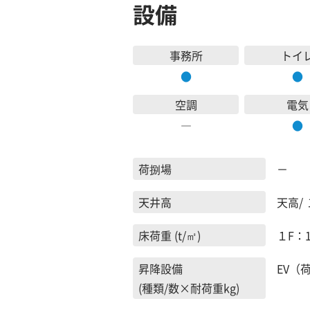
設備
事務所
トイ
●
●
空調
電気
―
●
荷捌場
－
天井高
天高/ 
床荷重 (t/㎡)
１F：1.
昇降設備
EV（荷
(種類/数×耐荷重kg)