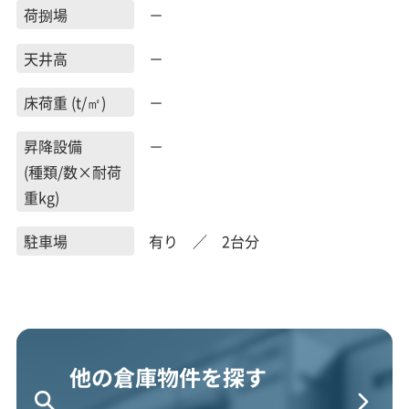
荷捌場
－
天井高
－
床荷重 (t/㎡)
－
昇降設備
－
(種類/数×耐荷
重kg)
駐車場
有り ／ 2台分
他の倉庫物件を探す