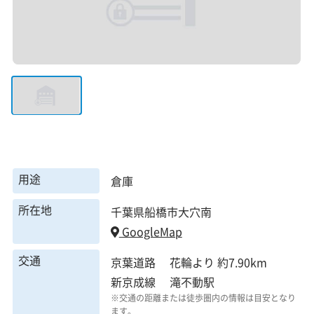
用途
倉庫
所在地
千葉県船橋市大穴南
GoogleMap
交通
京葉道路 花輪より 約7.90km
新京成線 滝不動駅
※交通の距離または徒歩圏内の情報は目安となり
ます。