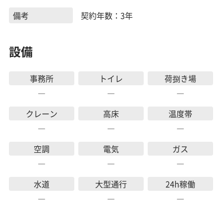
備考
契約年数：3年
設備
事務所
トイレ
荷捌き場
―
―
―
クレーン
高床
温度帯
―
―
―
空調
電気
ガス
―
―
―
水道
大型通行
24h稼働
―
―
―