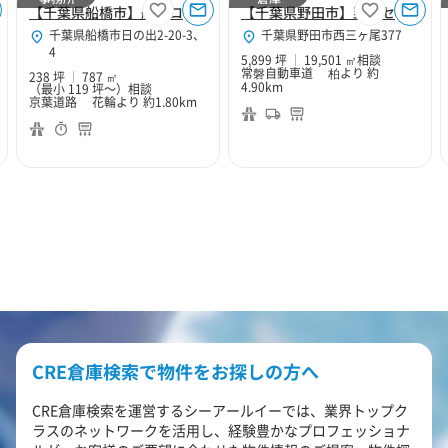
【千葉県船橋市】船橋ロジスティクス事務所区画
【千葉県野田市】野田センター
千葉県船橋市日の出2-20-3、
千葉県野田市西三ヶ尾377
4
5,899 坪
19,501 ㎡
相談
常磐自動車道 柏より 約
238 坪
787 ㎡
4.90km
（最小 119 坪～）
相談
京葉道路 花輪より 約1.80km
CRE倉庫検索で物件をお探しの方へ
CRE倉庫検索を運営するシーアールイーでは、業界トップク
ラスのネットワークを活用し、経験豊かなプロフェッショナ