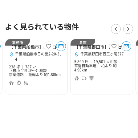
よく見られている物件
事務所
倉庫
【千葉県船橋市】船橋ロジスティクス事務所区画
【千葉県野田市】野田センター
千葉県船橋市日の出2-20-3、
千葉県野田市西三ヶ尾377
4
5,899 坪
19,501 ㎡
相談
常磐自動車道 柏より 約
238 坪
787 ㎡
4.90km
（最小 119 坪～）
相談
京葉道路 花輪より 約1.80km