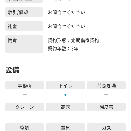
敷引/償却
お問合せください
礼金
お問合せください
備考
契約形態：定期借家契約
契約年数：3年
設備
事務所
トイレ
荷捌き場
―
―
●
クレーン
高床
温度帯
―
―
―
空調
電気
ガス