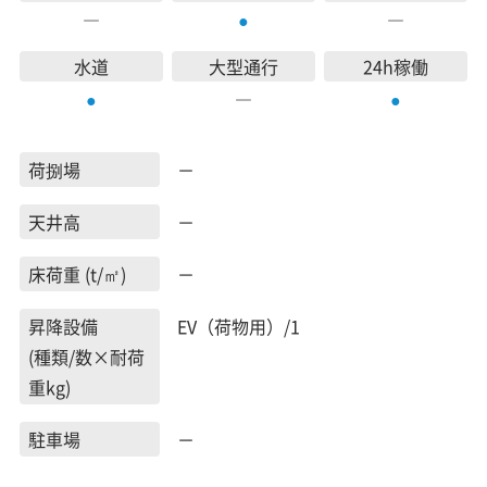
―
―
●
水道
大型通行
24h稼働
―
●
●
荷捌場
－
天井高
－
床荷重 (t/㎡)
－
昇降設備
EV（荷物用）/1
(種類/数×耐荷
重kg)
駐車場
－