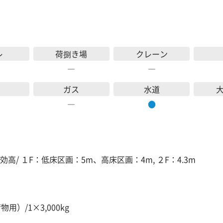
レ
荷捌き場
クレーン
―
―
ガス
水道
―
●
効高/ １F：低床区画：5m、高床区画：4m, ２F：4.3m
物用）/1×3,000kg