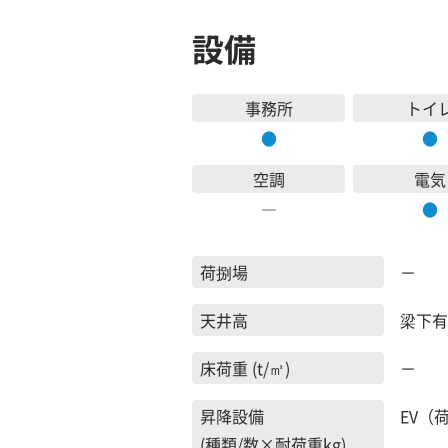
設備
事務所
トイ
●
●
空調
電気
―
●
荷捌場
－
天井高
梁下有
床荷重 (t/㎡)
－
昇降設備
EV（荷
(種類/数×耐荷重kg)