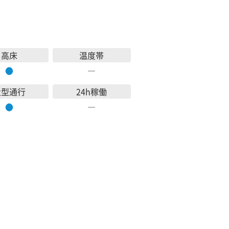
高床
温度帯
●
―
大型通行
24h稼働
●
―