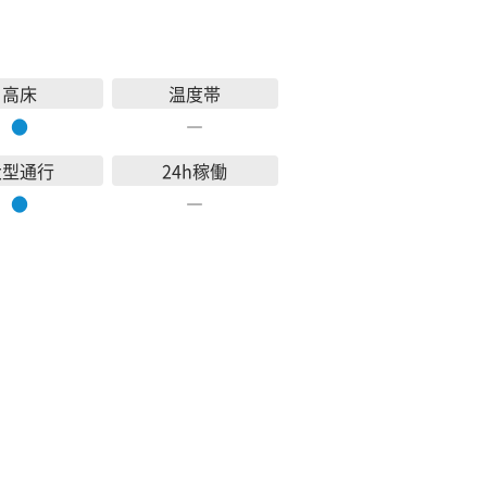
高床
温度帯
●
―
大型通行
24h稼働
●
―