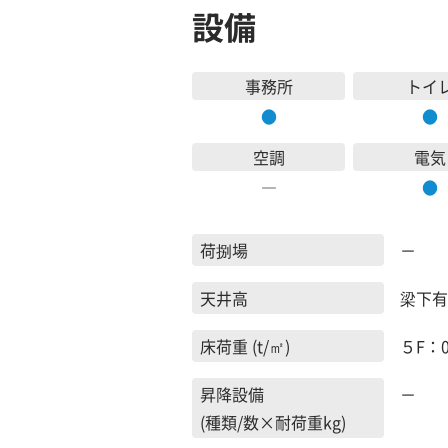
設備
事務所
トイ
●
●
空調
電気
―
●
荷捌場
－
天井高
梁下有効
床荷重 (t/㎡)
５F：0
昇降設備
－
(種類/数×耐荷重kg)