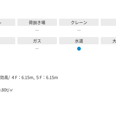
レ
荷捌き場
クレーン
―
―
ガス
水道
―
●
高/ ４F：6.15m, ５F：6.15m
.80t/㎡