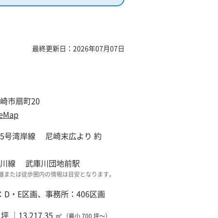
最終更新日：2026年07月07日
崎市扇町20
eMap
5号湾岸線 尼崎末広より 約
庫川線 武庫川団地前駅
離または徒歩圏内の情報は目安となります。
：D・E区画、事務所：406区画
5 坪 ｜13,217.35 ㎡
（最小 700 坪～）