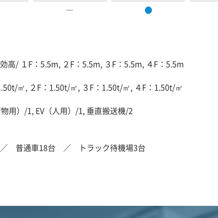
―
●
高/ １F：5.5m, ２F：5.5m, ３F：5.5m, ４F：5.5m
50t/㎡, ２F：1.50t/㎡, ３F：1.50t/㎡, ４F：1.50t/㎡
物用）/1, EV（人用）/1, 垂直搬送機/2
／ 普通車18台 ／ トラック待機場3台