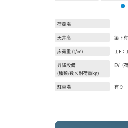
―
●
荷捌場
－
天井高
梁下有効
床荷重 (t/㎡)
１F：1.
昇降設備
EV（荷
(種類/数×耐荷重kg)
駐車場
有り 