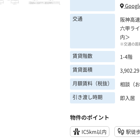
Googl
交通
阪神高速
六甲ライ
内＞
※交通の距
賃貸階数
1-4階
賃貸面積
3,902.2
月額賃料（税抜）
相談（お
引き渡し時期
即入居
物件のポイント
IC5km以内
駅徒