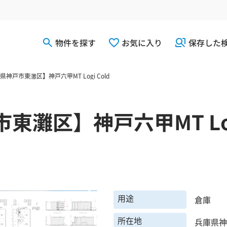
物件を探す
お気に入り
保存した
県神戸市東灘区】神戸六甲MT Logi Cold
灘区】神戸六甲MT Logi
用途
倉庫
所在地
兵庫県神