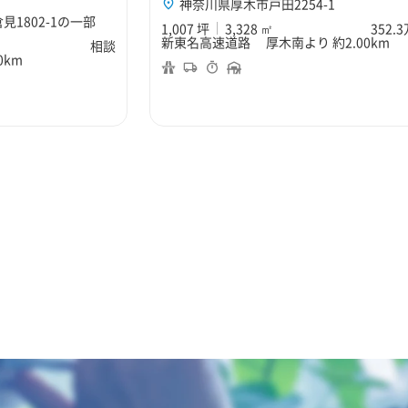
神奈川県厚木市戸田2254-1
1802-1の一部
1,007 坪
3,328 ㎡
352.
新東名高速道路 厚木南より 約2.00km
相談
0km