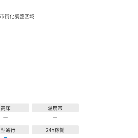
市街化調整区域
高床
温度帯
―
―
大型通行
24h稼働