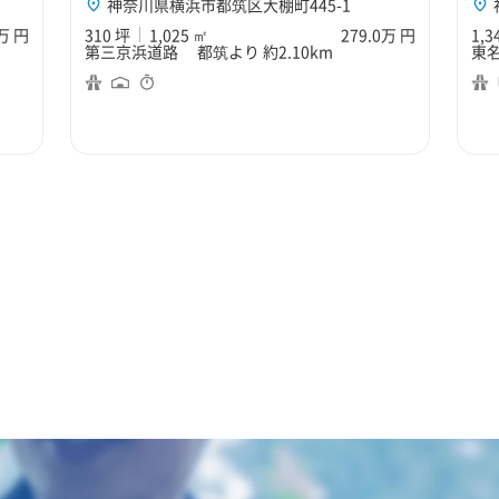
神奈川県横浜市都筑区大棚町445-1
3万 円
310 坪
1,025 ㎡
279.0万 円
1,3
第三京浜道路 都筑より 約2.10km
東名