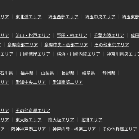
エリア
東北道エリア
埼玉西部エリア
埼玉中央エリア
埼玉東
エリア
流山・松戸エリア
野田・柏エリア
千葉内陸エリア
成
ア
多摩南部エリア
多摩中央・西部エリア
その他東京エリア
岸エリア
川崎湾岸エリア
横浜・川崎内陸エリア
神奈川県央エリ
石川県
福井県
山梨県
長野県
岐阜県
静岡県
エリア
愛知中央エリア
愛知南部エリア
エリア
その他京都エリア
エリア
東大阪エリア
南大阪エリア
北摂エリア
リア
阪神神戸港エリア
神戸内陸・播磨エリア
その他兵庫エリア