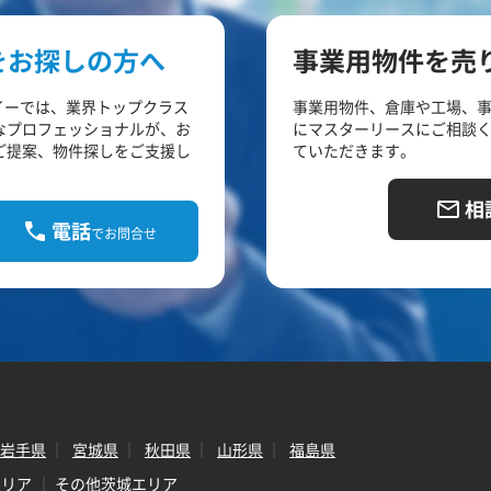
をお探しの方へ
事業用物件を売
イーでは、業界トップクラス
事業用物件、倉庫や工場、
なプロフェッショナルが、お
にマスターリースにご相談
ご提案、物件探しをご支援し
ていただきます。
相
電話
でお問合せ
岩手県
宮城県
秋田県
山形県
福島県
エリア
その他茨城エリア