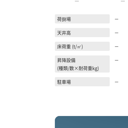
―
―
荷捌場
－
天井高
－
床荷重 (t/㎡)
－
昇降設備
－
(種類/数×耐荷重kg)
駐車場
－