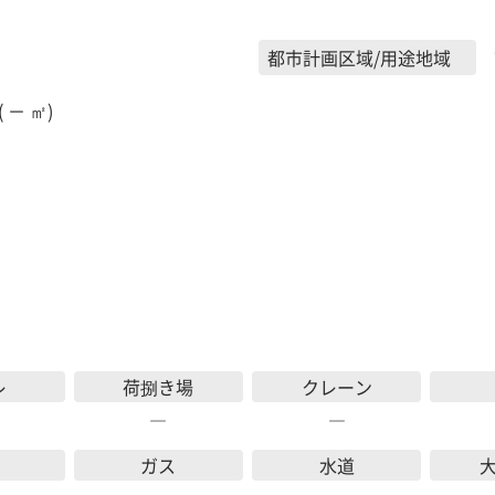
都市計画区域/用途地域
( － ㎡)
レ
荷捌き場
クレーン
―
―
ガス
水道