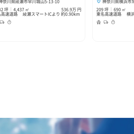
神奈川県綾瀬市早川城山5-13-10
神奈川県横浜市旭
42 坪
4,437 ㎡
536.9万 円
209 坪
690 ㎡
高速道路 綾瀬スマートICより 約0.90km
東名高速道路 横浜町