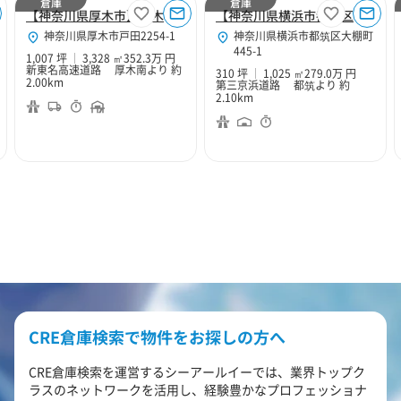
倉庫
倉庫
【神奈川県厚木市】厚木１０２
【神奈川県横浜市都筑区】横浜中央２
神奈川県厚木市戸田2254-1
神奈川県横浜市都筑区大棚町
445-1
1,007 坪
3,328 ㎡
352.3万 円
新東名高速道路 厚木南より 約
310 坪
1,025 ㎡
279.0万 円
2.00km
第三京浜道路 都筑より 約
2.10km
CRE倉庫検索で物件をお探しの方へ
CRE倉庫検索を運営するシーアールイーでは、業界トップク
ラスのネットワークを活用し、経験豊かなプロフェッショナ