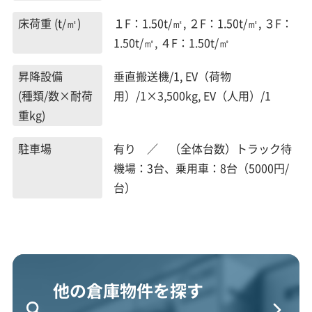
床荷重 (t/㎡)
１F：1.50t/㎡, ２F：1.50t/㎡, ３F：
1.50t/㎡, ４F：1.50t/㎡
昇降設備
垂直搬送機/1, EV（荷物
(種類/数×耐荷
用）/1×3,500kg, EV（人用）/1
重kg)
駐車場
有り ／ （全体台数）トラック待
機場：3台、乗用車：8台（5000円/
台）
他の倉庫物件を探す