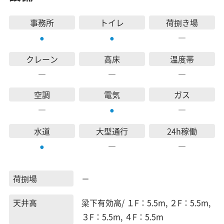
事務所
トイレ
荷捌き場
―
●
●
クレーン
高床
温度帯
―
―
―
空調
電気
ガス
―
―
●
水道
大型通行
24h稼働
―
―
●
荷捌場
－
天井高
梁下有効高/ １F：5.5m, ２F：5.5m,
３F：5.5m, ４F：5.5m