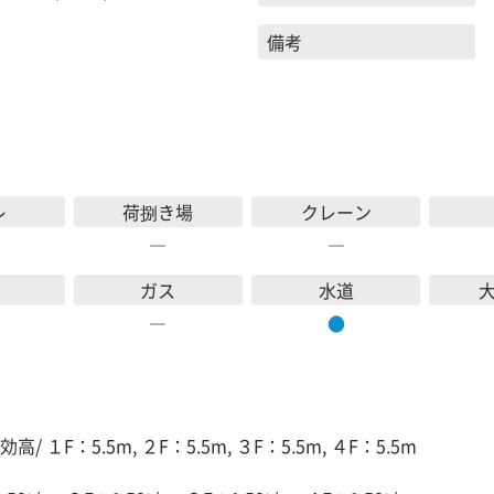
備考
レ
荷捌き場
クレーン
―
―
ガス
水道
―
●
高/ １F：5.5m, ２F：5.5m, ３F：5.5m, ４F：5.5m