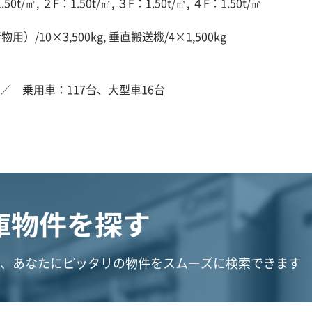
50t/㎡, ２F：1.50t/㎡, ３F：1.50t/㎡, ４F：1.50t/㎡
物用）/10×3,500kg, 垂直搬送機/4×1,500kg
／ 乗用車：117台、大型車16台
庫物件を探す
、あなたにピッタリの物件をスムーズに検索できます