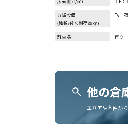
床荷重 (t/㎡)
１F：1.
昇降設備
EV（荷
(種類/数×耐荷重kg)
駐車場
有り 
他の倉
エリアや条件から