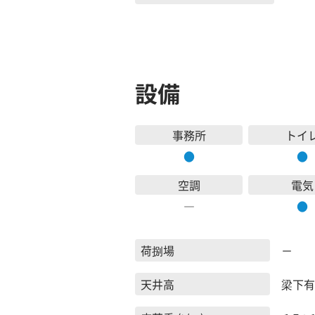
設備
事務所
トイ
●
●
空調
電気
―
●
荷捌場
－
天井高
梁下有効