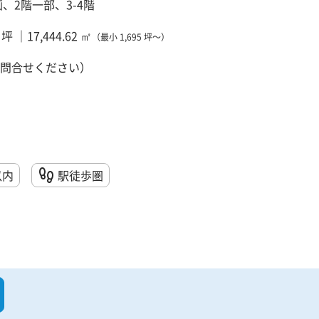
画、2階一部、3-4階
0 坪 ｜17,444.62 ㎡
（最小 1,695 坪～）
問合せください）
以内
駅徒歩圏