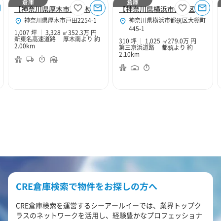
倉庫
倉庫
【神奈川県厚木市】厚木１０２
【神奈川県横浜市都筑区】横浜中央２
神奈川県厚木市戸田2254-1
神奈川県横浜市都筑区大棚町
445-1
1,007 坪
3,328 ㎡
352.3万 円
新東名高速道路 厚木南より 約
310 坪
1,025 ㎡
279.0万 円
2.00km
第三京浜道路 都筑より 約
2.10km
CRE倉庫検索で物件をお探しの方へ
CRE倉庫検索を運営するシーアールイーでは、業界トップク
ラスのネットワークを活用し、経験豊かなプロフェッショナ