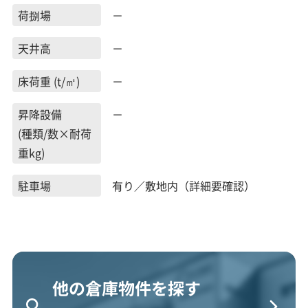
荷捌場
－
天井高
－
床荷重 (t/㎡)
－
昇降設備
－
(種類/数×耐荷
重kg)
駐車場
有り／敷地内（詳細要確認）
他の倉庫物件を探す