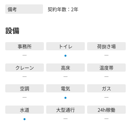
備考
契約年数：2年
設備
事務所
トイレ
荷捌き場
―
―
●
クレーン
高床
温度帯
―
―
―
空調
電気
ガス
―
―
●
水道
大型通行
24h稼働
―
―
●