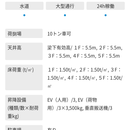
水道
大型通行
24h稼働
●
●
●
荷捌場
10トン車可
天井高
梁下有効高/ １F：5.5m, ２F：5.5m,
３F：5.5m, ４F：5.5m, ５F：5.5m
床荷重 (t/㎡)
１F：1.50t/㎡, ２F：1.50t/㎡, ３F：
1.50t/㎡, ４F：1.50t/㎡, ５F：1.50t/
㎡
昇降設備
EV（人用）/3, EV（荷物
(種類/数×耐荷
用）/3×3,500kg, 垂直搬送機/3
重kg)
駐車場
有り