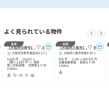
よく見られている物件
倉庫
倉庫
【大阪府交野市】ロジスクエア大阪交野
【大阪府八尾市】八尾市老原9丁目950坪倉庫
大阪府交野市星田北4-27-1
大阪府八尾市老原9-90-1
5,638 坪
18,639 ㎡
950 坪
3,140 ㎡
380.0万 円
（最小 2,683 坪～）
相談
近畿自動車道 長原より 約
第二京阪道路 交野南より 約
2.60km
0.80km