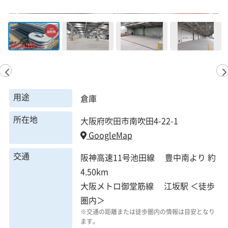
用途
倉庫
所在地
大阪府吹田市南吹田4-22-1
GoogleMap
交通
阪神高速11号池田線 豊中南より 約
4.50km
大阪メトロ御堂筋線 江坂駅 ＜徒歩
圏内＞
※交通の距離または徒歩圏内の情報は目安となり
ます。