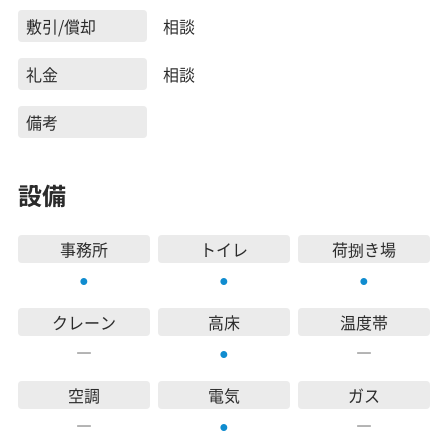
敷引/償却
相談
礼金
相談
備考
設備
事務所
トイレ
荷捌き場
●
●
●
クレーン
高床
温度帯
―
―
●
空調
電気
ガス
―
―
●