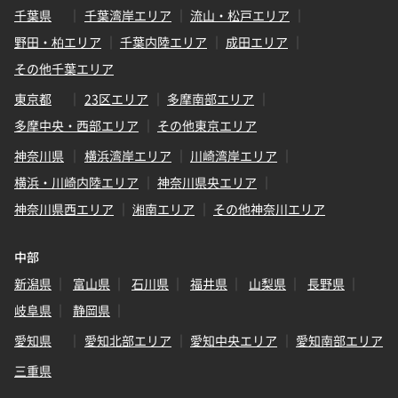
千葉県
千葉湾岸エリア
流山・松戸エリア
野田・柏エリア
千葉内陸エリア
成田エリア
その他千葉エリア
東京都
23区エリア
多摩南部エリア
多摩中央・西部エリア
その他東京エリア
神奈川県
横浜湾岸エリア
川崎湾岸エリア
横浜・川崎内陸エリア
神奈川県央エリア
神奈川県西エリア
湘南エリア
その他神奈川エリア
中部
新潟県
富山県
石川県
福井県
山梨県
長野県
岐阜県
静岡県
愛知県
愛知北部エリア
愛知中央エリア
愛知南部エリア
三重県