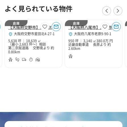
よく見られている物件
倉庫
倉庫
【大阪府交野市】ロジスクエア大阪交野
【大阪府八尾市】八尾市老原9丁目950坪倉庫
大阪府交野市星田北4-27-1
大阪府八尾市老原9-90-1
5,638 坪
18,639 ㎡
950 坪
3,140 ㎡
380.0万 円
（最小 2,683 坪～）
相談
近畿自動車道 長原より 約
第二京阪道路 交野南より 約
2.60km
0.80km