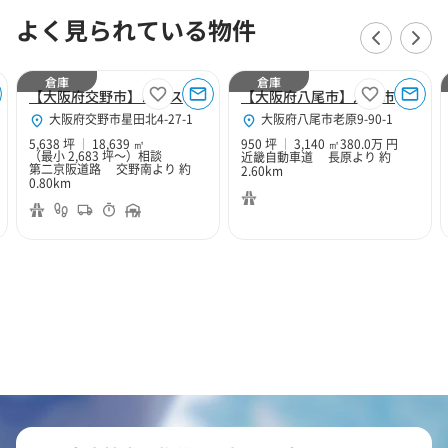
よく見られている物件
倉庫
倉庫
【大阪府交野市】ロジスクエア大阪交野
【大阪府八尾市】八尾市老原9丁目950坪倉庫
大阪府交野市星田北4-27-1
大阪府八尾市老原9-90-1
5,638 坪
18,639 ㎡
950 坪
3,140 ㎡
380.0万 円
（最小 2,683 坪～）
相談
近畿自動車道 長原より 約
第二京阪道路 交野南より 約
2.60km
0.80km