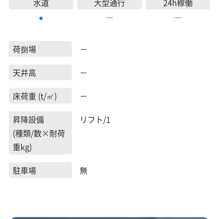
水道
大型通行
24h稼働
―
―
●
荷捌場
－
天井高
－
床荷重 (t/㎡)
－
昇降設備
リフト/1
(種類/数×耐荷
重kg)
駐車場
無