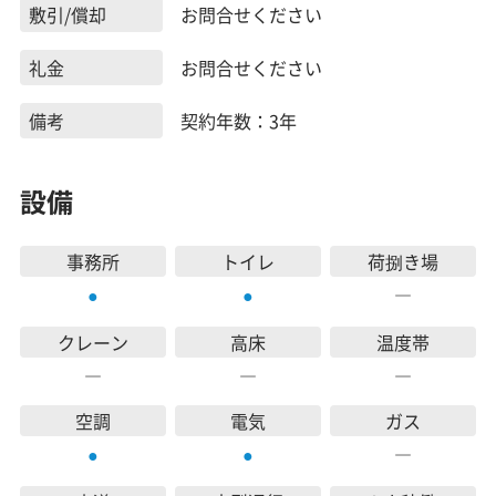
敷引/償却
お問合せください
礼金
お問合せください
備考
契約年数：3年
設備
事務所
トイレ
荷捌き場
―
●
●
クレーン
高床
温度帯
―
―
―
空調
電気
ガス
―
●
●