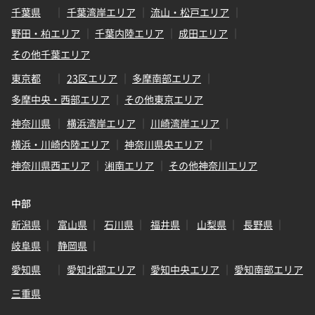
千葉県
千葉湾岸エリア
流山・松戸エリア
野田・柏エリア
千葉内陸エリア
成田エリア
その他千葉エリア
東京都
23区エリア
多摩南部エリア
多摩中央・西部エリア
その他東京エリア
神奈川県
横浜湾岸エリア
川崎湾岸エリア
横浜・川崎内陸エリア
神奈川県央エリア
神奈川県西エリア
湘南エリア
その他神奈川エリア
中部
新潟県
富山県
石川県
福井県
山梨県
長野県
岐阜県
静岡県
愛知県
愛知北部エリア
愛知中央エリア
愛知南部エリア
三重県