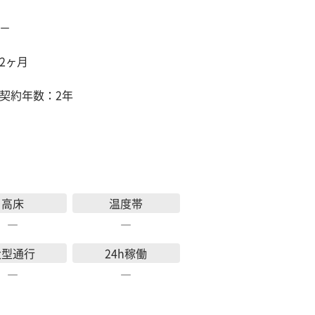
－
2ヶ月
契約年数：2年
高床
温度帯
―
―
大型通行
24h稼働
―
―