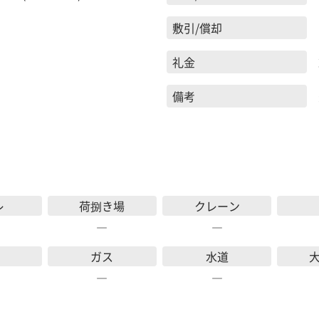
敷引/償却
礼金
備考
レ
荷捌き場
クレーン
―
―
ガス
水道
―
―