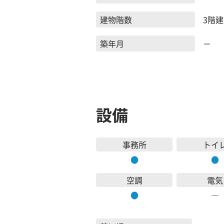
建物階数
3階建
築年月
－
設備
事務所
トイ
●
●
空調
電気
●
―