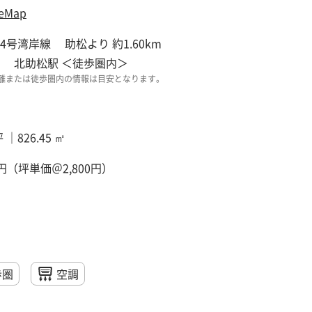
eMap
4号湾岸線 助松より 約1.60km
 北助松駅 ＜徒歩圏内＞
離または徒歩圏内の情報は目安となります。
坪 ｜826.45 ㎡
00円（坪単価＠2,800円）
歩圏
空調