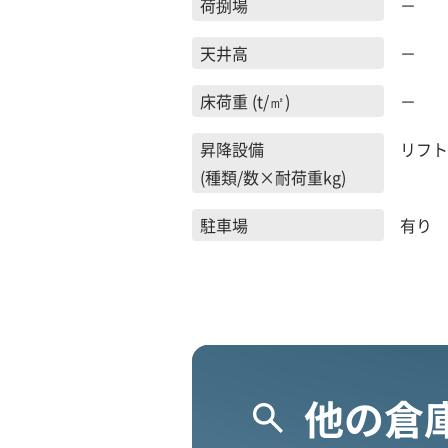
荷捌場
－
天井高
－
床荷重 (t/㎡)
－
昇降設備
リフト
(種類/数×耐荷重kg)
駐車場
有り
他の倉