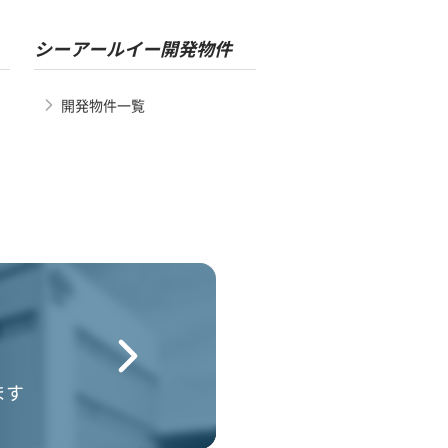
シーアールイー開発物件
開発物件一覧
ます