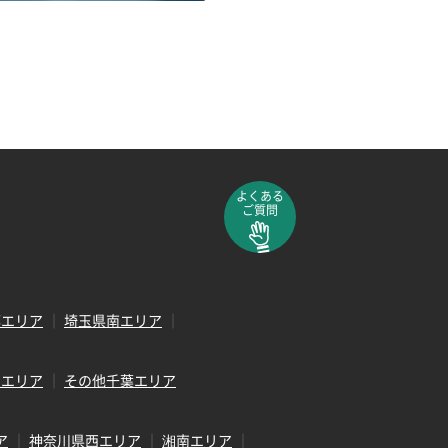
よくある
ご質問
部エリア
埼玉県南エリア
田エリア
その他千葉エリア
ア
神奈川県西エリア
湘南エリア