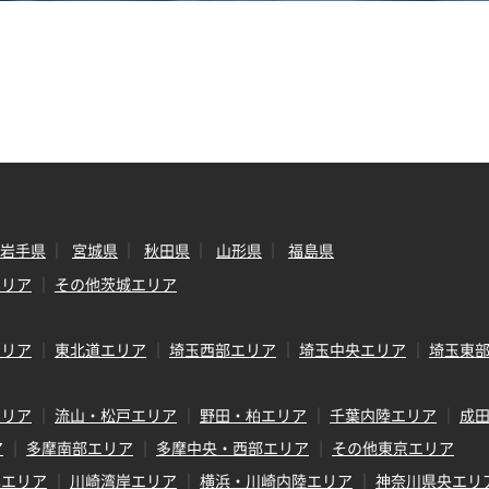
岩手県
宮城県
秋田県
山形県
福島県
エリア
その他茨城エリア
エリア
東北道エリア
埼玉西部エリア
埼玉中央エリア
埼玉東
エリア
流山・松戸エリア
野田・柏エリア
千葉内陸エリア
成
ア
多摩南部エリア
多摩中央・西部エリア
その他東京エリア
岸エリア
川崎湾岸エリア
横浜・川崎内陸エリア
神奈川県央エリ