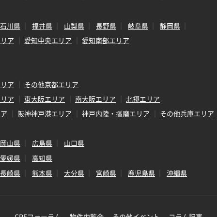
石川県
福井県
山梨県
長野県
岐阜県
静岡県
エリア
愛知中央エリア
愛知南部エリア
エリア
その他京都エリア
エリア
東大阪エリア
南大阪エリア
北摂エリア
リア
阪神神戸港エリア
神戸内陸・播磨エリア
その他兵庫エリア
岡山県
広島県
山口県
愛媛県
高知県
長崎県
熊本県
大分県
宮崎県
鹿児島県
沖縄県
CREフォーラム
物件内覧会
その他イベント
コラム記事