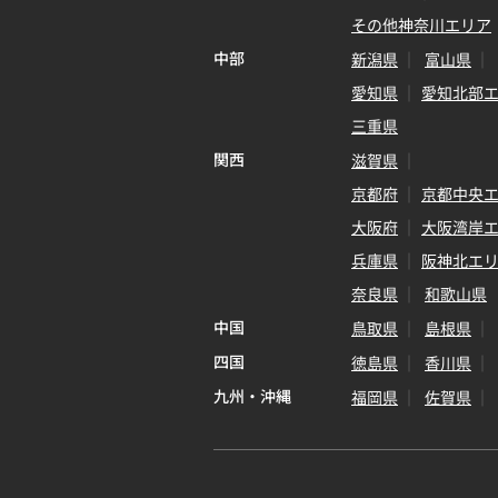
その他神奈川エリア
中部
新潟県
富山県
愛知県
愛知北部
三重県
関西
滋賀県
京都府
京都中央
大阪府
大阪湾岸
兵庫県
阪神北エ
奈良県
和歌山県
中国
鳥取県
島根県
四国
徳島県
香川県
九州・沖縄
福岡県
佐賀県