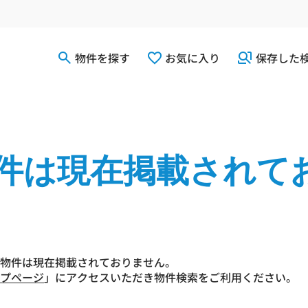
物件を探す
お気に入り
保存した
件は現在掲載されて
物件は現在掲載されておりません。
プページ
」にアクセスいただき物件検索をご利用ください。