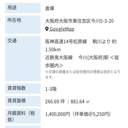
用途
倉庫
所在地
大阪府大阪市東住吉区今川5-3-20
GoogleMap
交通
阪神高速14号松原線 駒川より 約
1.50km
近鉄南大阪線 今川(大阪府)駅 ＜徒
歩圏内＞
※交通の距離または徒歩圏内の情報は目安となり
ます。
賃貸階数
1-3階
賃貸面積
266.69 坪 ｜881.64 ㎡
月額賃料（税
1,400,000円（坪単価＠5,250円）
抜）