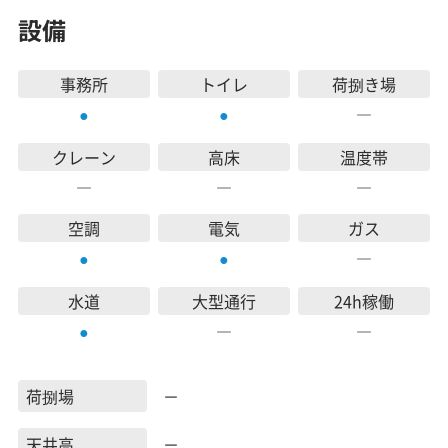
設備
事務所
トイレ
荷捌き場
―
●
●
クレーン
高床
温度帯
―
―
―
空調
電気
ガス
―
●
●
水道
大型通行
24h稼働
―
―
●
荷捌場
－
天井高
－