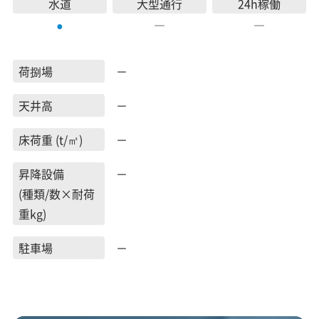
水道
大型通行
24h稼働
―
―
●
荷捌場
－
天井高
－
床荷重 (t/㎡)
－
昇降設備
－
(種類/数×耐荷
重kg)
駐車場
－