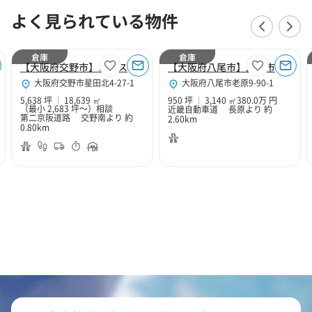
よく見られている物件
倉庫
倉庫
【大阪府交野市】ロジスクエア大阪交野
【大阪府八尾市】八尾市老原9丁目950坪倉庫
大阪府交野市星田北4-27-1
大阪府八尾市老原9-90-1
5,638 坪
18,639 ㎡
950 坪
3,140 ㎡
380.0万 円
（最小 2,683 坪～）
相談
近畿自動車道 長原より 約
第二京阪道路 交野南より 約
2.60km
0.80km