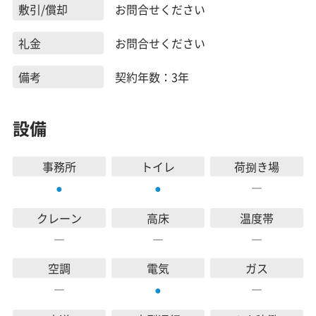
敷引/償却
お問合せください
礼金
お問合せください
備考
契約年数：3年
設備
事務所
トイレ
荷捌き場
―
●
●
クレーン
高床
温度帯
―
―
―
空調
電気
ガス
―
―
●