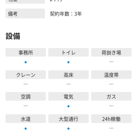
備考
契約年数：3年
設備
事務所
トイレ
荷捌き場
―
●
●
クレーン
高床
温度帯
―
―
―
空調
電気
ガス
―
―
●
水道
大型通行
24h稼働
―
●
●