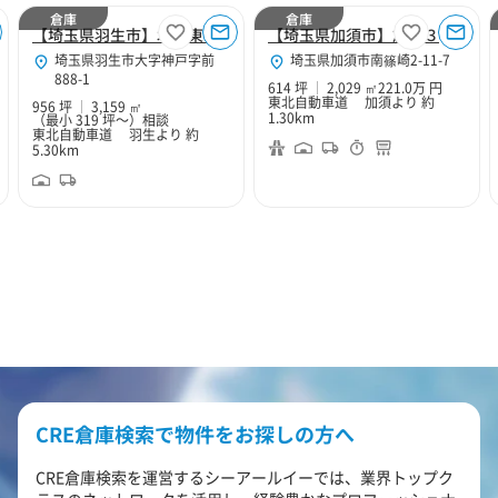
倉庫
倉庫
【埼玉県羽生市】北関東Hubセンター
【埼玉県加須市】加須３
埼玉県羽生市大字神戸字前
埼玉県加須市南篠崎2-11-7
888-1
614 坪
2,029 ㎡
221.0万 円
東北自動車道 加須より 約
956 坪
3,159 ㎡
1.30km
（最小 319 坪～）
相談
東北自動車道 羽生より 約
5.30km
CRE倉庫検索で物件をお探しの方へ
CRE倉庫検索を運営するシーアールイーでは、業界トップク