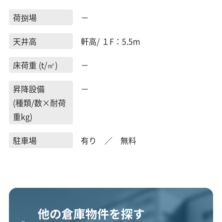
荷捌場
－
天井高
軒高/ １F：5.5m
床荷重 (t/㎡)
－
昇降設備
－
(種類/数×耐荷
重kg)
駐車場
有り ／ 無料
他の倉庫物件を探す