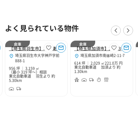
よく見られている物件
倉庫
倉庫
【埼玉県羽生市】北関東Hubセンター
【埼玉県加須市】加須３
埼玉県羽生市大字神戸字前
埼玉県加須市南篠崎2-11-7
888-1
614 坪
2,029 ㎡
221.0万 円
東北自動車道 加須より 約
956 坪
3,159 ㎡
1.30km
（最小 319 坪～）
相談
東北自動車道 羽生より 約
5.30km