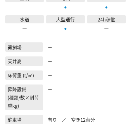
―
●
●
水道
大型通行
24h稼働
―
―
●
荷捌場
－
天井高
－
床荷重 (t/㎡)
－
昇降設備
－
(種類/数×耐荷
重kg)
駐車場
有り ／ 空き12台分