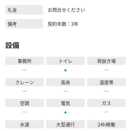
礼金
お問合せください
備考
契約年数：3年
設備
事務所
トイレ
荷捌き場
―
―
●
クレーン
高床
温度帯
―
―
―
空調
電気
ガス
―
―
●
水道
大型通行
24h稼働