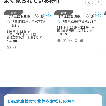
よく見られている物件
倉庫
倉庫
【埼玉県羽生市】北関東Hubセンター
【埼玉県加須市】加須３
埼玉県羽生市大字神戸字前
埼玉県加須市南篠崎2-11-7
888-1
614 坪
2,029 ㎡
221.0万 円
東北自動車道 加須より 約
956 坪
3,159 ㎡
1.30km
（最小 319 坪～）
相談
東北自動車道 羽生より 約
5.30km
CRE倉庫検索で物件をお探しの方へ