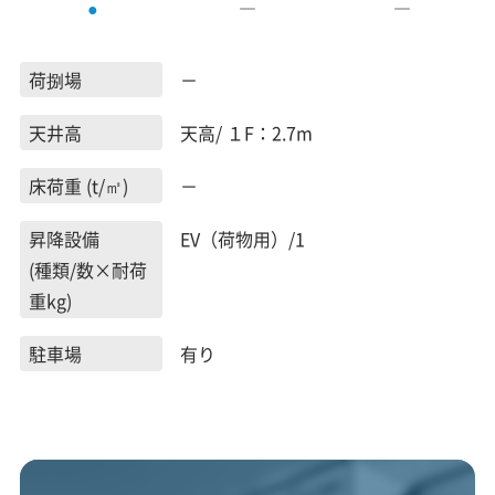
―
―
●
荷捌場
－
天井高
天高/ １F：2.7m
床荷重 (t/㎡)
－
昇降設備
EV（荷物用）/1
(種類/数×耐荷
重kg)
駐車場
有り