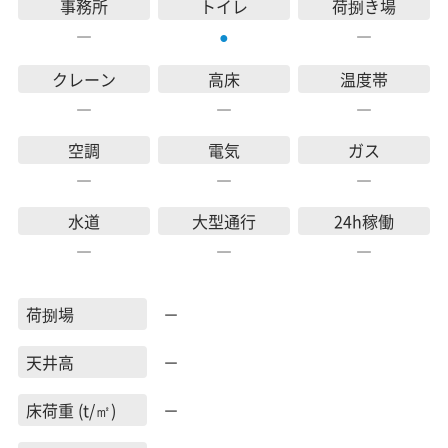
事務所
トイレ
荷捌き場
―
―
●
クレーン
高床
温度帯
―
―
―
空調
電気
ガス
―
―
―
水道
大型通行
24h稼働
―
―
―
荷捌場
－
天井高
－
床荷重 (t/㎡)
－