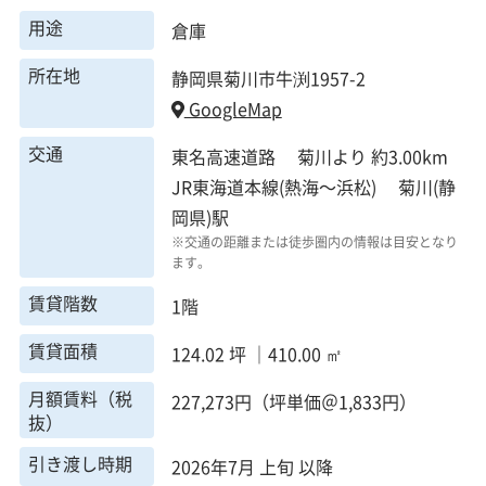
用途
倉庫
所在地
静岡県菊川市牛渕1957-2
GoogleMap
交通
東名高速道路 菊川より 約3.00km
JR東海道本線(熱海～浜松) 菊川(静
岡県)駅
※交通の距離または徒歩圏内の情報は目安となり
ます。
賃貸階数
1階
賃貸面積
124.02 坪 ｜410.00 ㎡
月額賃料（税
227,273円（坪単価＠1,833円）
抜）
引き渡し時期
2026年7月 上旬 以降