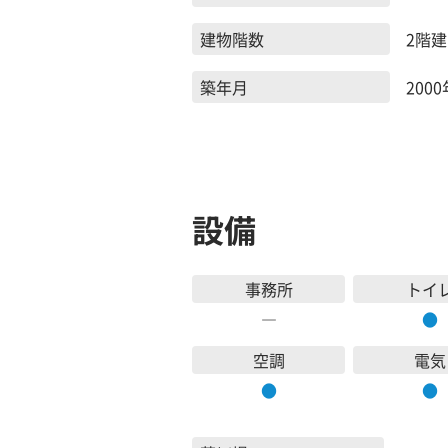
建物階数
2階建
築年月
2000
設備
事務所
トイ
―
●
空調
電気
●
●