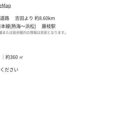
eMap
道路 吉田より 約8.60km
道本線(熱海～浜松) 藤枝駅
離または徒歩圏内の情報は目安となります。
 ｜約360 ㎡
ください