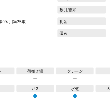
敷引/償却
年09月 (築25年)
礼金
備考
レ
荷捌き場
クレーン
―
―
ガス
水道
●
●