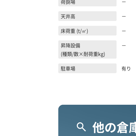
荷捌場
－
天井高
－
床荷重 (t/㎡)
－
昇降設備
－
(種類/数×耐荷重kg)
駐車場
有り 
他の倉