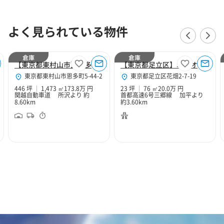
よく見られている物件
倉庫
倉庫
【東京都東村山市】恩多１３号倉庫
【東京都足立区】ユニオンステーション花畑（足立青木ウェルズ２１）F区画
東京都東村山市恩多町5-44-2
東京都足立区花畑2-7-19
446 坪
1,473 ㎡
173.8万 円
23 坪
76 ㎡
20.0万 円
関越自動車道 所沢より 約
首都高速6号三郷線 加平より
8.60km
約3.60km