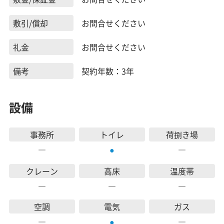
敷引/償却
お問合せください
礼金
お問合せください
備考
契約年数：3年
設備
事務所
トイレ
荷捌き場
―
―
●
クレーン
高床
温度帯
―
―
―
空調
電気
ガス
―
―
●