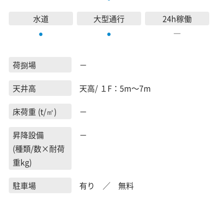
水道
大型通行
24h稼働
―
●
●
荷捌場
－
天井高
天高/ １F：5m～7m
床荷重 (t/㎡)
－
昇降設備
－
(種類/数×耐荷
重kg)
駐車場
有り ／ 無料