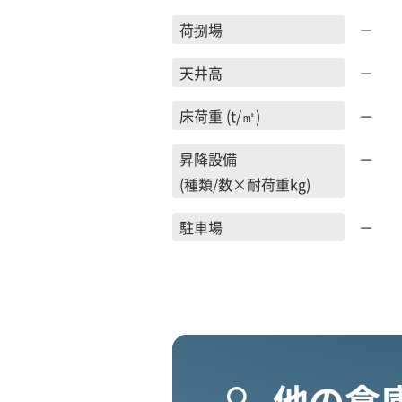
荷捌場
－
天井高
－
床荷重 (t/㎡)
－
昇降設備
－
(種類/数×耐荷重kg)
駐車場
－
他の倉