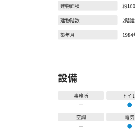
建物面積
約160
建物階数
2階建
築年月
1984
設備
事務所
トイ
―
●
空調
電気
―
●