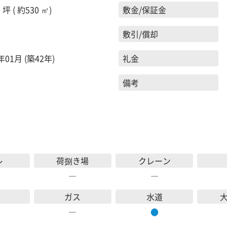
 坪 ( 約530 ㎡)
敷金/保証金
敷引/償却
年01月 (築42年)
礼金
備考
レ
荷捌き場
クレーン
―
―
ガス
水道
―
●