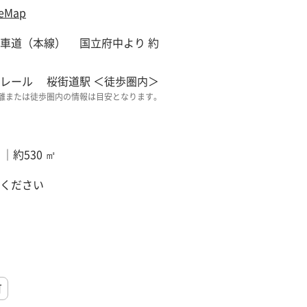
eMap
車道（本線） 国立府中より 約
レール 桜街道駅 ＜徒歩圏内＞
離または徒歩圏内の情報は目安となります。
 ｜約530 ㎡
ください
可