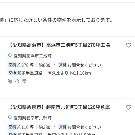
積」に応じた近しい条件の物件を表示しております。
【愛知県高浜市】高浜市二池町5丁目270坪工場
愛知県高浜市二池町
約270 坪
約880 ㎡
お問合せください
面積
賃料
知多半島道路 阿久比より 約11.10km
交通
【愛知県碧南市】碧南市六軒町3丁目120坪倉庫
愛知県碧南市六軒町
約110 坪
約380 ㎡
お問合せください
面積
賃料
知多半島道路 半田中央より 約11.50km
交通