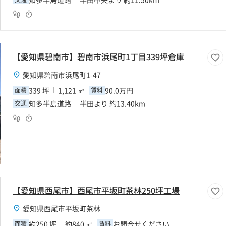
【愛知県碧南市】碧南市浜尾町1丁目339坪倉庫
愛知県碧南市浜尾町1-47
339 坪
1,121 ㎡
90.0万円
面積
賃料
知多半島道路 半田より 約13.40km
交通
【愛知県西尾市】西尾市平坂町茶林250坪工場
愛知県西尾市平坂町茶林
約250 坪
約840 ㎡
お問合せください
面積
賃料