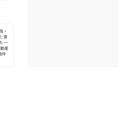
阪・
 賃
た 一
不動産
物件