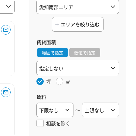
エリアを絞り込む
賃貸面積
範囲で指定
数値で指定
坪
㎡
賃料
～
相談を
除く