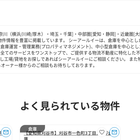
川（横浜/川崎/厚木）・埼玉・千葉]・中部圏[愛知・静岡]・近畿圏[大
物件情報を豊富に掲載しています。 シーアールイーは、倉庫を中心とした
倉庫運営・管理業務(プロパティマネジメント)、中小型倉庫を中心とし
る全てのサービスをワンストップで、ご提供する物流不動産に特化した
貸し工場/貸地をお探しであればシーアールイーにご相談ください。 また
るオーナー様からのご相談もお待ちしております。
よく見られている物件
倉庫
坪倉
【愛知県刈谷市】刈谷市一色町3丁目110坪倉
庫