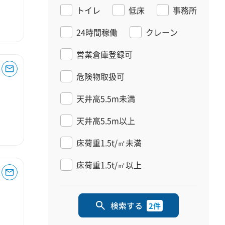
トイレ
低床
事務所
24時間稼働
クレーン
営業倉庫登録可
危険物取扱可
天井高5.5m未満
天井高5.5m以上
床荷重1.5t/㎡未満
床荷重1.5t/㎡以上
検索する
2件