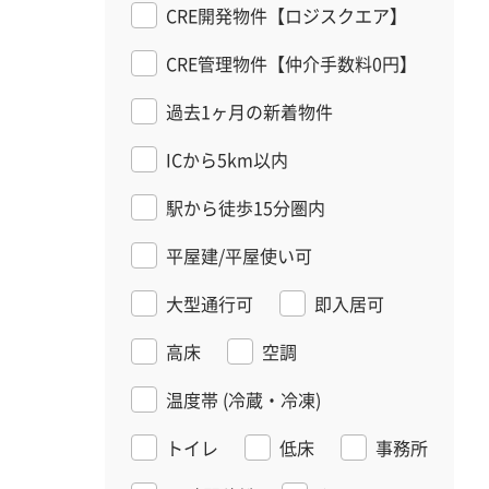
CRE開発物件【ロジスクエア】
CRE管理物件【仲介手数料0円】
過去1ヶ月の新着物件
ICから5km以内
駅から徒歩15分圏内
平屋建/平屋使い可
大型通行可
即入居可
高床
空調
温度帯
(冷蔵・冷凍)
トイレ
低床
事務所