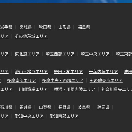
岩手県
宮城県
秋田県
山形県
福島県
エリア
その他茨城エリア
エリア
東北道エリア
埼玉西部エリア
埼玉中央エリア
埼玉東
エリア
流山・松戸エリア
野田・柏エリア
千葉内陸エリア
成
ア
多摩南部エリア
多摩中央・西部エリア
その他東京エリア
岸エリア
川崎湾岸エリア
横浜・川崎内陸エリア
神奈川県央エリ
石川県
福井県
山梨県
長野県
岐阜県
静岡県
エリア
愛知中央エリア
愛知南部エリア