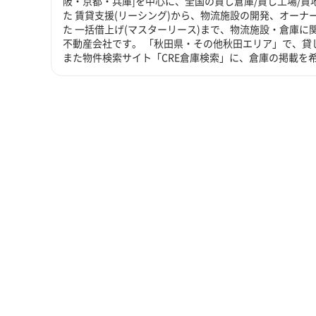
阪・京都・兵庫]を中心に、全国の貸し倉庫/貸し工場/
た 賃貸支援(リーシング)から、物流施設の開発、オーナ
た 一括借上げ(マスターリース)まで、物流施設・倉庫
不動産会社です。 「秋田県・その他秋田エリア」で、貸
また物件検索サイト「CRE倉庫検索」に、倉庫の掲載を