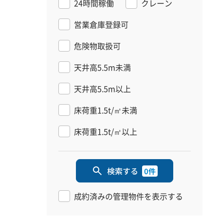
24時間稼働
クレーン
営業倉庫登録可
危険物取扱可
天井高5.5m未満
天井高5.5m以上
床荷重1.5t/㎡未満
床荷重1.5t/㎡以上
検索する
0件
成約済みの管理物件を表示する