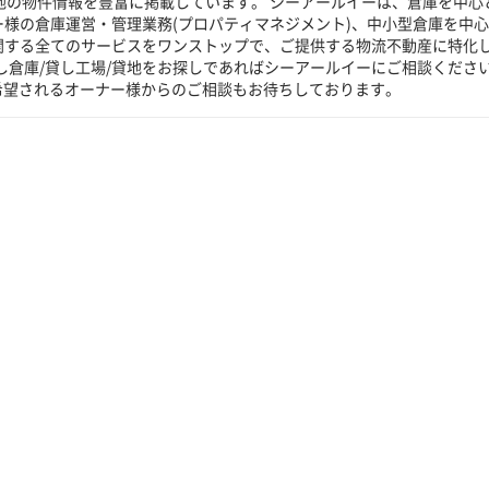
貸地の物件情報を豊富に掲載しています。 シーアールイーは、倉庫を中心
ー様の倉庫運営・管理業務(プロパティマネジメント)、中小型倉庫を中
に関する全てのサービスをワンストップで、ご提供する物流不動産に特化
し倉庫/貸し工場/貸地をお探しであればシーアールイーにご相談くださ
希望されるオーナー様からのご相談もお待ちしております。