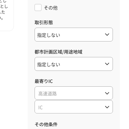
とし
心とし
その他
した
い。
取引形態
都市計画区域/用途地域
最寄りIC
高速道路
IC
その他条件