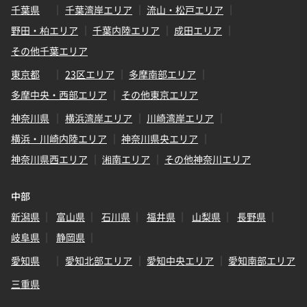
千葉県
千葉湾岸エリア
流山・松戸エリア
野田・柏エリア
千葉内陸エリア
成田エリア
その他千葉エリア
東京都
23区エリア
多摩南部エリア
多摩中央・西部エリア
その他東京エリア
神奈川県
横浜湾岸エリア
川崎湾岸エリア
横浜・川崎内陸エリア
神奈川県央エリア
神奈川県西エリア
湘南エリア
その他神奈川エリア
中部
新潟県
富山県
石川県
福井県
山梨県
長野県
岐阜県
静岡県
愛知県
愛知北部エリア
愛知中央エリア
愛知南部エリア
三重県