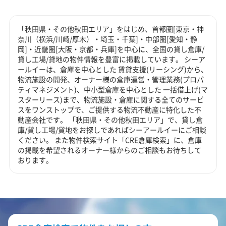
「秋田県・その他秋田エリア」をはじめ、首都圏[東京・神
奈川（横浜/川崎/厚木）・埼玉・千葉]・中部圏[愛知・静
岡]・近畿圏[大阪・京都・兵庫]を中心に、全国の貸し倉庫/
貸し工場/貸地の物件情報を豊富に掲載しています。 シーア
ールイーは、倉庫を中心とした 賃貸支援(リーシング)から、
物流施設の開発、オーナー様の倉庫運営・管理業務(プロパ
ティマネジメント)、中小型倉庫を中心とした 一括借上げ(マ
スターリース)まで、物流施設・倉庫に関する全てのサービ
スをワンストップで、ご提供する物流不動産に特化した不
動産会社です。 「秋田県・その他秋田エリア」で、貸し倉
庫/貸し工場/貸地をお探しであればシーアールイーにご相談
ください。 また物件検索サイト「CRE倉庫検索」に、倉庫
の掲載を希望されるオーナー様からのご相談もお待ちして
おります。