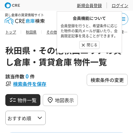
新規会員登録
ログイン
貸し倉庫の賃貸情報サイト
会員機能について
会員登録を行うと、希望条件に応じ
た物件の案内メールが届いたり、会
トップ
秋田県
その他秋田エリア
潟上市の貸し倉庫・賃貸倉庫 物件一覧
員限定記事を見ることができます。
閉じる
秋田県・その他秋田エリアの貸
し倉庫・賃貸倉庫 物件一覧
0
該当件数
件
検索条件の変更
検索条件を保存
物件一覧
地図表示