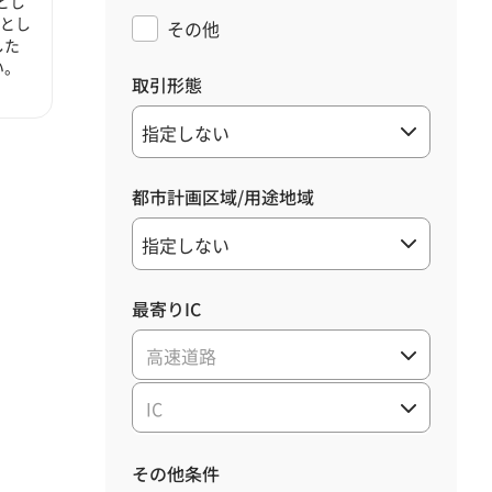
とし
心とし
その他
した
い。
取引形態
都市計画区域/用途地域
最寄りIC
高速道路
IC
その他条件