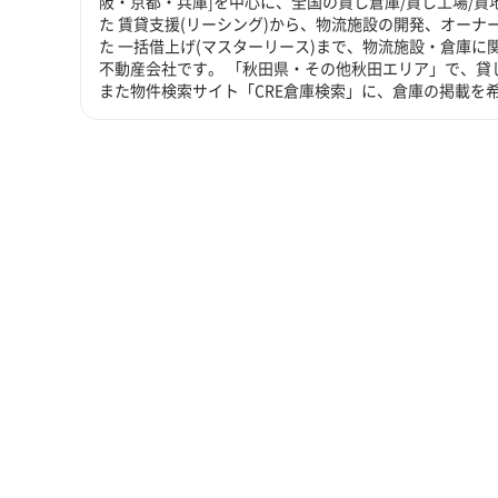
阪・京都・兵庫]を中心に、全国の貸し倉庫/貸し工場/
た 賃貸支援(リーシング)から、物流施設の開発、オーナ
た 一括借上げ(マスターリース)まで、物流施設・倉庫
不動産会社です。 「秋田県・その他秋田エリア」で、貸
また物件検索サイト「CRE倉庫検索」に、倉庫の掲載を