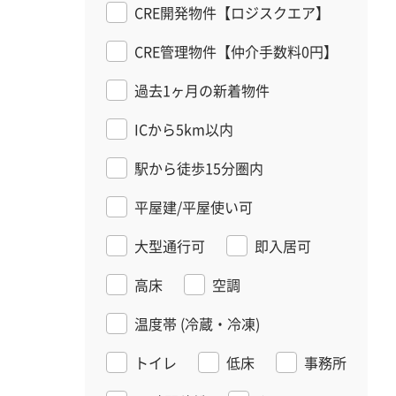
CRE開発物件【ロジスクエア】
CRE管理物件【仲介手数料0円】
過去1ヶ月の新着物件
ICから5km以内
駅から徒歩15分圏内
平屋建/平屋使い可
大型通行可
即入居可
高床
空調
温度帯
(冷蔵・冷凍)
トイレ
低床
事務所