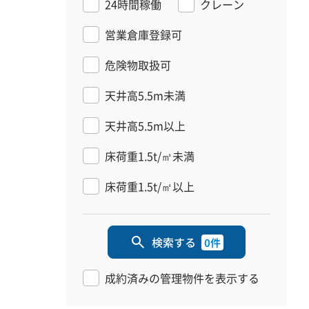
24時間稼働
クレーン
営業倉庫登録可
危険物取扱可
天井高5.5m未満
天井高5.5m以上
床荷重1.5t/㎡未満
床荷重1.5t/㎡以上
検索する
0件
成約済みの管理物件を表示する