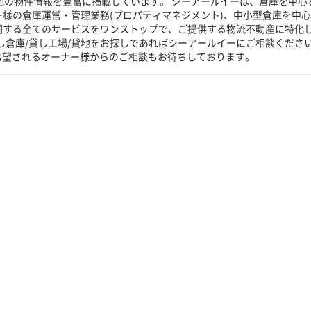
貸地の物件情報を豊富に掲載しています。 シーアールイーは、倉庫を中心
ー様の倉庫運営・管理業務(プロパティマネジメント)、中小型倉庫を中
に関する全てのサービスをワンストップで、ご提供する物流不動産に特化
し倉庫/貸し工場/貸地をお探しであればシーアールイーにご相談くださ
希望されるオーナー様からのご相談もお待ちしております。