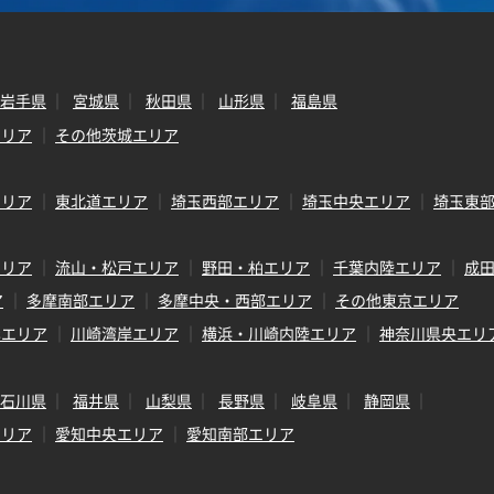
岩手県
宮城県
秋田県
山形県
福島県
エリア
その他茨城エリア
エリア
東北道エリア
埼玉西部エリア
埼玉中央エリア
埼玉東
エリア
流山・松戸エリア
野田・柏エリア
千葉内陸エリア
成
ア
多摩南部エリア
多摩中央・西部エリア
その他東京エリア
岸エリア
川崎湾岸エリア
横浜・川崎内陸エリア
神奈川県央エリ
石川県
福井県
山梨県
長野県
岐阜県
静岡県
エリア
愛知中央エリア
愛知南部エリア