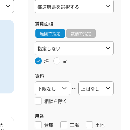
賃貸面積
範囲で指定
数値で指定
坪
㎡
賃料
～
相談を
除く
用途
倉庫
工場
土地
大