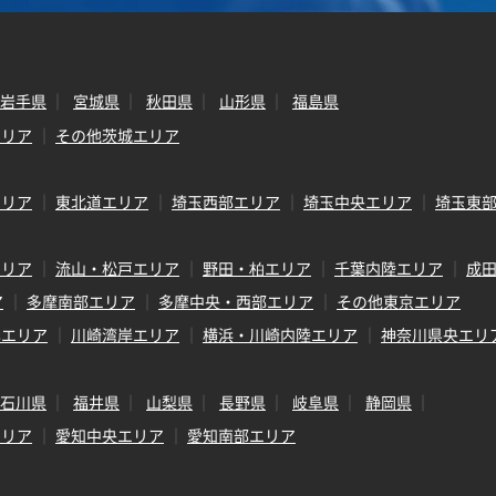
岩手県
宮城県
秋田県
山形県
福島県
エリア
その他茨城エリア
エリア
東北道エリア
埼玉西部エリア
埼玉中央エリア
埼玉東
エリア
流山・松戸エリア
野田・柏エリア
千葉内陸エリア
成
ア
多摩南部エリア
多摩中央・西部エリア
その他東京エリア
岸エリア
川崎湾岸エリア
横浜・川崎内陸エリア
神奈川県央エリ
石川県
福井県
山梨県
長野県
岐阜県
静岡県
エリア
愛知中央エリア
愛知南部エリア