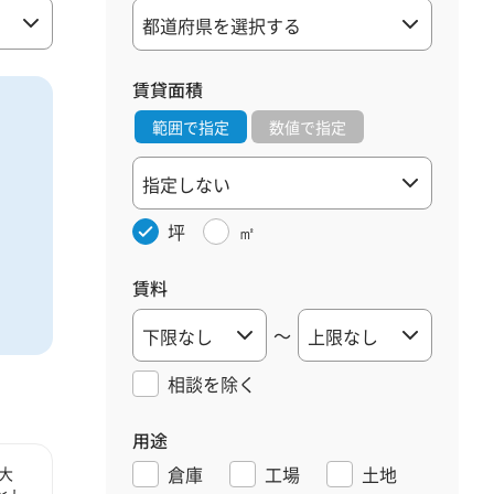
賃貸面積
範囲で指定
数値で指定
坪
㎡
賃料
～
相談を
除く
用途
倉庫
工場
土地
大