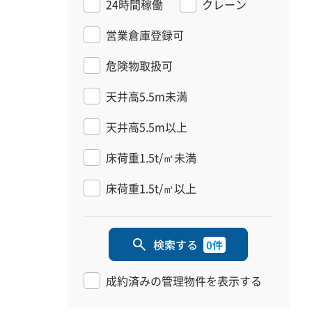
24時間稼働
クレーン
営業倉庫登録可
危険物取扱可
天井高5.5m未満
天井高5.5m以上
床荷重1.5t/㎡未満
床荷重1.5t/㎡以上
検索する
0件
成約済みの管理物件を表示する