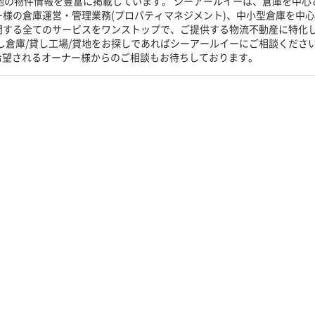
貸地の物件情報を豊富に掲載しています。 シーアールイーは、倉庫を中心
ー様の倉庫運営・管理業務(プロパティマネジメント)、中小型倉庫を中
に関する全てのサービスをワンストップで、ご提供する物流不動産に特化
し倉庫/貸し工場/貸地をお探しであればシーアールイーにご相談くださ
希望されるオーナー様からのご相談もお待ちしております。