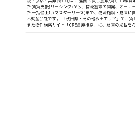
阪・京都・兵庫]を中心に、全国の貸し倉庫/貸し工場/
た 賃貸支援(リーシング)から、物流施設の開発、オーナ
た 一括借上げ(マスターリース)まで、物流施設・倉庫
不動産会社です。 「秋田県・その他秋田エリア」で、貸
また物件検索サイト「CRE倉庫検索」に、倉庫の掲載を