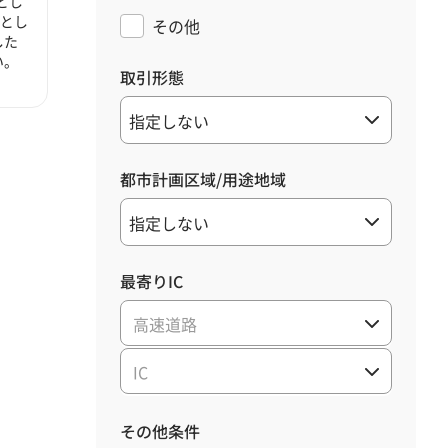
とし
心とし
その他
した
い。
取引形態
都市計画区域/用途地域
最寄りIC
高速道路
IC
その他条件