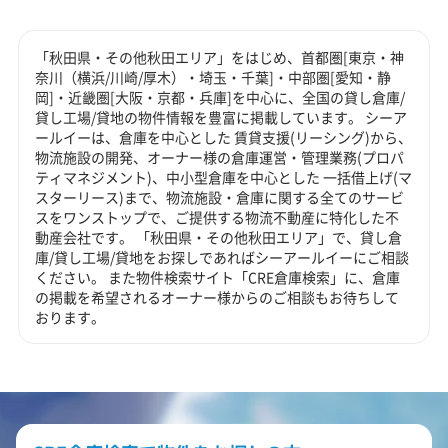
「秋田県・その他秋田エリア」をはじめ、首都圏[東京・神
奈川（横浜/川崎/厚木）・埼玉・千葉]・中部圏[愛知・静
岡]・近畿圏[大阪・京都・兵庫]を中心に、全国の貸し倉庫/
貸し工場/貸地の物件情報を豊富に掲載しています。 シーア
ールイーは、倉庫を中心とした 賃貸支援(リーシング)から、
物流施設の開発、オーナー様の倉庫運営・管理業務(プロパ
ティマネジメント)、中小型倉庫を中心とした 一括借上げ(マ
スターリース)まで、物流施設・倉庫に関する全てのサービ
スをワンストップで、ご提供する物流不動産に特化した不
動産会社です。 「秋田県・その他秋田エリア」で、貸し倉
庫/貸し工場/貸地をお探しであればシーアールイーにご相談
ください。 また物件検索サイト「CRE倉庫検索」に、倉庫
の掲載を希望されるオーナー様からのご相談もお待ちして
おります。