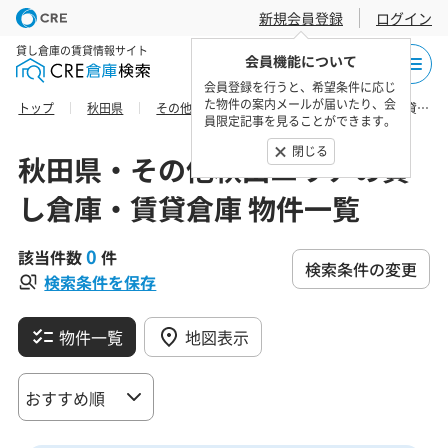
新規会員登録
ログイン
貸し倉庫の賃貸情報サイト
会員機能について
会員登録を行うと、希望条件に応じ
た物件の案内メールが届いたり、会
トップ
秋田県
その他秋田エリア
山本郡の貸し倉庫・賃貸倉庫 物件一覧
員限定記事を見ることができます。
閉じる
秋田県・その他秋田エリアの貸
し倉庫・賃貸倉庫 物件一覧
0
該当件数
件
検索条件の変更
検索条件を保存
物件一覧
地図表示