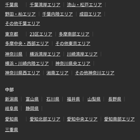
千葉県
千葉湾岸エリア
流山・松戸エリア
野田・柏エリア
千葉内陸エリア
成田エリア
その他千葉エリア
東京都
23区エリア
多摩南部エリア
多摩中央・西部エリア
その他東京エリア
神奈川県
横浜湾岸エリア
川崎湾岸エリア
横浜・川崎内陸エリア
神奈川県央エリア
神奈川県西エリア
湘南エリア
その他神奈川エリア
中部
新潟県
富山県
石川県
福井県
山梨県
長野県
岐阜県
静岡県
愛知県
愛知北部エリア
愛知中央エリア
愛知南部エリア
三重県