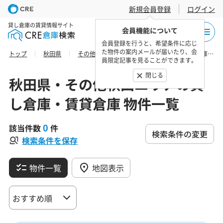
新規会員登録
ログイン
貸し倉庫の賃貸情報サイト
会員機能について
会員登録を行うと、希望条件に応じ
た物件の案内メールが届いたり、会
トップ
秋田県
その他秋田エリア
山本郡三種町の貸し倉庫・賃貸倉庫 物件一覧
員限定記事を見ることができます。
閉じる
秋田県・その他秋田エリアの貸
し倉庫・賃貸倉庫 物件一覧
0
該当件数
件
検索条件の変更
検索条件を保存
物件一覧
地図表示