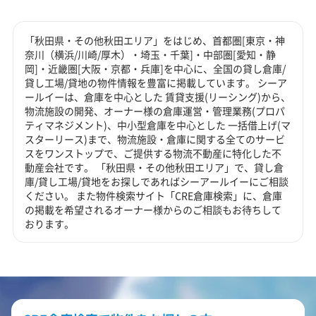
「秋田県・その他秋田エリア」をはじめ、首都圏[東京・神
奈川（横浜/川崎/厚木）・埼玉・千葉]・中部圏[愛知・静
岡]・近畿圏[大阪・京都・兵庫]を中心に、全国の貸し倉庫/
貸し工場/貸地の物件情報を豊富に掲載しています。 シーア
ールイーは、倉庫を中心とした 賃貸支援(リーシング)から、
物流施設の開発、オーナー様の倉庫運営・管理業務(プロパ
ティマネジメント)、中小型倉庫を中心とした 一括借上げ(マ
スターリース)まで、物流施設・倉庫に関する全てのサービ
スをワンストップで、ご提供する物流不動産に特化した不
動産会社です。 「秋田県・その他秋田エリア」で、貸し倉
庫/貸し工場/貸地をお探しであればシーアールイーにご相談
ください。 また物件検索サイト「CRE倉庫検索」に、倉庫
の掲載を希望されるオーナー様からのご相談もお待ちして
おります。