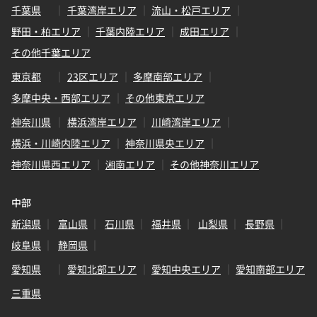
千葉県
千葉湾岸エリア
流山・松戸エリア
野田・柏エリア
千葉内陸エリア
成田エリア
その他千葉エリア
東京都
23区エリア
多摩南部エリア
多摩中央・西部エリア
その他東京エリア
神奈川県
横浜湾岸エリア
川崎湾岸エリア
横浜・川崎内陸エリア
神奈川県央エリア
神奈川県西エリア
湘南エリア
その他神奈川エリア
中部
新潟県
富山県
石川県
福井県
山梨県
長野県
岐阜県
静岡県
愛知県
愛知北部エリア
愛知中央エリア
愛知南部エリア
三重県