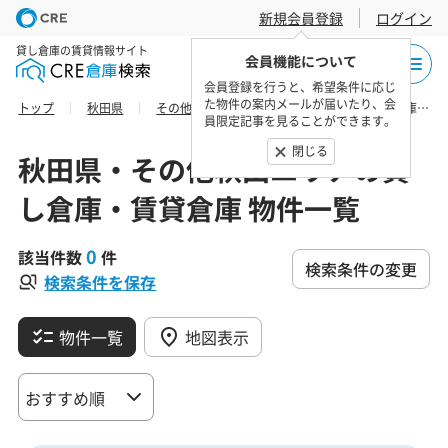
新規会員登録
ログイン
貸し倉庫の賃貸情報サイト
会員機能について
会員登録を行うと、希望条件に応じ
た物件の案内メールが届いたり、会
トップ
秋田県
その他秋田エリア
雄勝郡羽後町の貸し倉庫・賃貸倉庫 物件一覧
員限定記事を見ることができます。
閉じる
秋田県・その他秋田エリアの貸
し倉庫・賃貸倉庫 物件一覧
0
該当件数
件
検索条件の変更
検索条件を保存
物件一覧
地図表示