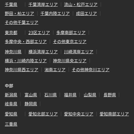
千葉県
千葉湾岸エリア
流山・松戸エリア
野田・柏エリア
千葉内陸エリア
成田エリア
その他千葉エリア
東京都
23区エリア
多摩南部エリア
多摩中央・西部エリア
その他東京エリア
神奈川県
横浜湾岸エリア
川崎湾岸エリア
横浜・川崎内陸エリア
神奈川県央エリア
神奈川県西エリア
湘南エリア
その他神奈川エリア
中部
新潟県
富山県
石川県
福井県
山梨県
長野県
岐阜県
静岡県
愛知県
愛知北部エリア
愛知中央エリア
愛知南部エリア
三重県