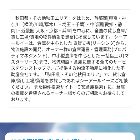
「秋田県・その他秋田エリア」をはじめ、首都圏[東京・神
奈川（横浜/川崎/厚木）・埼玉・千葉]・中部圏[愛知・静
岡]・近畿圏[大阪・京都・兵庫]を中心に、全国の貸し倉庫/
貸し工場/貸地の物件情報を豊富に掲載しています。 シーア
ールイーは、倉庫を中心とした 賃貸支援(リーシング)から、
物流施設の開発、オーナー様の倉庫運営・管理業務(プロパ
ティマネジメント)、中小型倉庫を中心とした 一括借上げ(マ
スターリース)まで、物流施設・倉庫に関する全てのサービ
スをワンストップで、ご提供する物流不動産に特化した不
動産会社です。 「秋田県・その他秋田エリア」で、貸し倉
庫/貸し工場/貸地をお探しであればシーアールイーにご相談
ください。 また物件検索サイト「CRE倉庫検索」に、倉庫
の掲載を希望されるオーナー様からのご相談もお待ちして
おります。