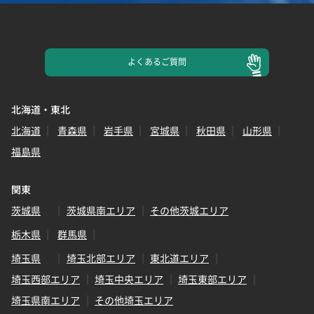
よくある
ご質問
北海道・東北
北海道
青森県
岩手県
宮城県
秋田県
山形県
福島県
関東
茨城県
茨城県南エリア
その他茨城エリア
栃木県
群馬県
埼玉県
埼玉北部エリア
東北道エリア
埼玉西部エリア
埼玉中央エリア
埼玉東部エリア
埼玉県南エリア
その他埼玉エリア