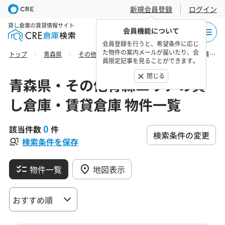
新規会員登録
ログイン
貸し倉庫の賃貸情報サイト
会員機能について
会員登録を行うと、希望条件に応じ
た物件の案内メールが届いたり、会
トップ
青森県
その他青森エリア
十和田市の貸し倉庫・賃貸倉庫 物件一覧
員限定記事を見ることができます。
閉じる
青森県・その他青森エリアの貸
し倉庫・賃貸倉庫 物件一覧
0
該当件数
件
検索条件の変更
検索条件を保存
物件一覧
地図表示