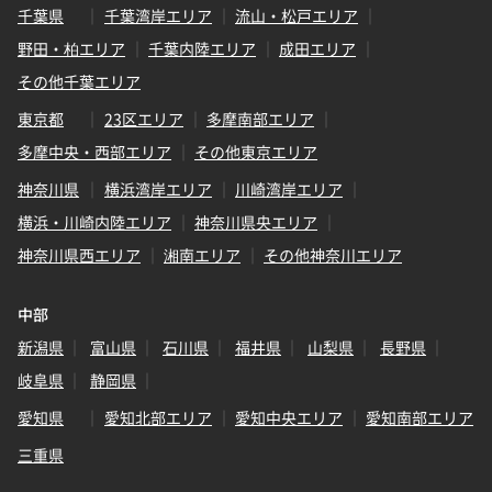
千葉県
千葉湾岸エリア
流山・松戸エリア
野田・柏エリア
千葉内陸エリア
成田エリア
その他千葉エリア
東京都
23区エリア
多摩南部エリア
多摩中央・西部エリア
その他東京エリア
神奈川県
横浜湾岸エリア
川崎湾岸エリア
横浜・川崎内陸エリア
神奈川県央エリア
神奈川県西エリア
湘南エリア
その他神奈川エリア
中部
新潟県
富山県
石川県
福井県
山梨県
長野県
岐阜県
静岡県
愛知県
愛知北部エリア
愛知中央エリア
愛知南部エリア
三重県