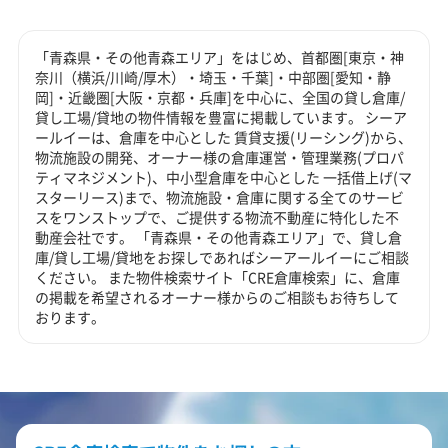
「青森県・その他青森エリア」をはじめ、首都圏[東京・神
奈川（横浜/川崎/厚木）・埼玉・千葉]・中部圏[愛知・静
岡]・近畿圏[大阪・京都・兵庫]を中心に、全国の貸し倉庫/
貸し工場/貸地の物件情報を豊富に掲載しています。 シーア
ールイーは、倉庫を中心とした 賃貸支援(リーシング)から、
物流施設の開発、オーナー様の倉庫運営・管理業務(プロパ
ティマネジメント)、中小型倉庫を中心とした 一括借上げ(マ
スターリース)まで、物流施設・倉庫に関する全てのサービ
スをワンストップで、ご提供する物流不動産に特化した不
動産会社です。 「青森県・その他青森エリア」で、貸し倉
庫/貸し工場/貸地をお探しであればシーアールイーにご相談
ください。 また物件検索サイト「CRE倉庫検索」に、倉庫
の掲載を希望されるオーナー様からのご相談もお待ちして
おります。