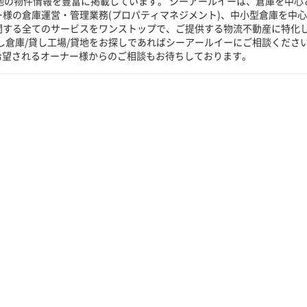
貸地の物件情報を豊富に掲載しています。 シーアールイーは、倉庫を中心
ー様の倉庫運営・管理業務(プロパティマネジメント)、中小型倉庫を中
に関する全てのサービスをワンストップで、ご提供する物流不動産に特化
し倉庫/貸し工場/貸地をお探しであればシーアールイーにご相談くださ
希望されるオーナー様からのご相談もお待ちしております。