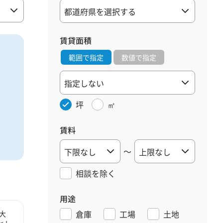
賃貸面積
範囲で指定
数値で指定
坪
㎡
賃料
～
相談を
除く
用途
倉庫
工場
土地
大