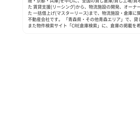
阪・京都・兵庫]を中心に、全国の貸し倉庫/貸し工場/
た 賃貸支援(リーシング)から、物流施設の開発、オーナ
た 一括借上げ(マスターリース)まで、物流施設・倉庫
不動産会社です。 「青森県・その他青森エリア」で、貸
また物件検索サイト「CRE倉庫検索」に、倉庫の掲載を