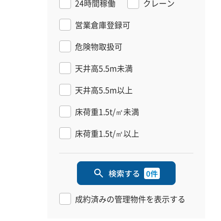
24時間稼働
クレーン
営業倉庫登録可
危険物取扱可
天井高5.5m未満
天井高5.5m以上
床荷重1.5t/㎡未満
床荷重1.5t/㎡以上
検索する
0件
成約済みの管理物件を表示する