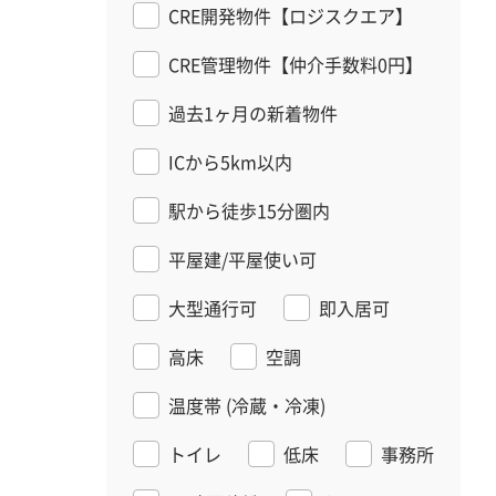
CRE開発物件【ロジスクエア】
CRE管理物件【仲介手数料0円】
過去1ヶ月の新着物件
ICから5km以内
駅から徒歩15分圏内
平屋建/平屋使い可
大型通行可
即入居可
高床
空調
温度帯
(冷蔵・冷凍)
トイレ
低床
事務所