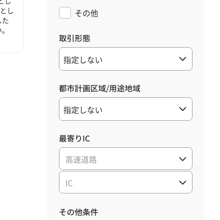
とし
心とし
その他
した
い。
取引形態
都市計画区域/用途地域
最寄りIC
高速道路
IC
その他条件