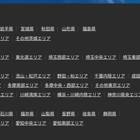
岩手県
宮城県
秋田県
山形県
福島県
エリア
その他茨城エリア
エリア
東北道エリア
埼玉西部エリア
埼玉中央エリア
埼玉東
エリア
流山・松戸エリア
野田・柏エリア
千葉内陸エリア
成
ア
多摩南部エリア
多摩中央・西部エリア
その他東京エリア
岸エリア
川崎湾岸エリア
横浜・川崎内陸エリア
神奈川県央エリ
石川県
福井県
山梨県
長野県
岐阜県
静岡県
エリア
愛知中央エリア
愛知南部エリア