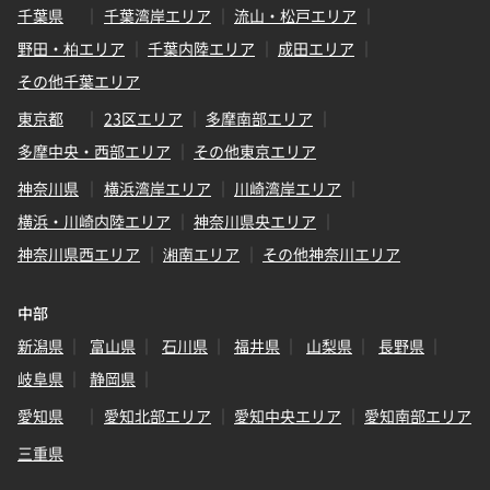
千葉県
千葉湾岸エリア
流山・松戸エリア
野田・柏エリア
千葉内陸エリア
成田エリア
その他千葉エリア
東京都
23区エリア
多摩南部エリア
多摩中央・西部エリア
その他東京エリア
神奈川県
横浜湾岸エリア
川崎湾岸エリア
横浜・川崎内陸エリア
神奈川県央エリア
神奈川県西エリア
湘南エリア
その他神奈川エリア
中部
新潟県
富山県
石川県
福井県
山梨県
長野県
岐阜県
静岡県
愛知県
愛知北部エリア
愛知中央エリア
愛知南部エリア
三重県