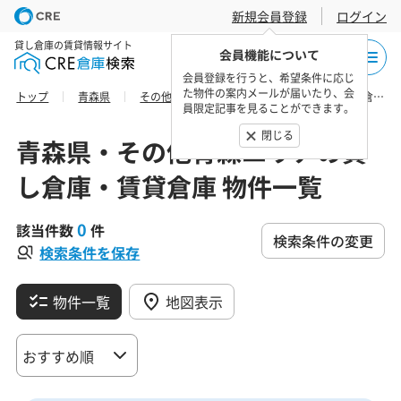
新規会員登録
ログイン
貸し倉庫の賃貸情報サイト
会員機能について
会員登録を行うと、希望条件に応じ
た物件の案内メールが届いたり、会
トップ
青森県
その他青森エリア
南津軽郡大鰐町の貸し倉庫・賃貸倉庫 物件一覧
員限定記事を見ることができます。
閉じる
青森県・その他青森エリアの貸
し倉庫・賃貸倉庫 物件一覧
0
該当件数
件
検索条件の変更
検索条件を保存
物件一覧
地図表示