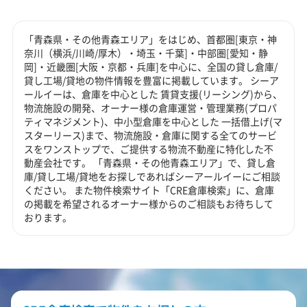
「青森県・その他青森エリア」をはじめ、首都圏[東京・神
奈川（横浜/川崎/厚木）・埼玉・千葉]・中部圏[愛知・静
岡]・近畿圏[大阪・京都・兵庫]を中心に、全国の貸し倉庫/
貸し工場/貸地の物件情報を豊富に掲載しています。 シーア
ールイーは、倉庫を中心とした 賃貸支援(リーシング)から、
物流施設の開発、オーナー様の倉庫運営・管理業務(プロパ
ティマネジメント)、中小型倉庫を中心とした 一括借上げ(マ
スターリース)まで、物流施設・倉庫に関する全てのサービ
スをワンストップで、ご提供する物流不動産に特化した不
動産会社です。 「青森県・その他青森エリア」で、貸し倉
庫/貸し工場/貸地をお探しであればシーアールイーにご相談
ください。 また物件検索サイト「CRE倉庫検索」に、倉庫
の掲載を希望されるオーナー様からのご相談もお待ちして
おります。