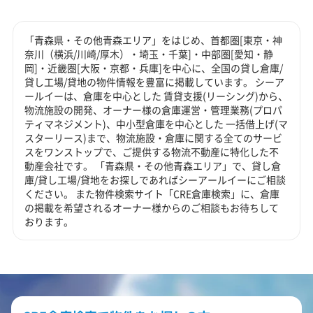
「青森県・その他青森エリア」をはじめ、首都圏[東京・神
奈川（横浜/川崎/厚木）・埼玉・千葉]・中部圏[愛知・静
岡]・近畿圏[大阪・京都・兵庫]を中心に、全国の貸し倉庫/
貸し工場/貸地の物件情報を豊富に掲載しています。 シーア
ールイーは、倉庫を中心とした 賃貸支援(リーシング)から、
物流施設の開発、オーナー様の倉庫運営・管理業務(プロパ
ティマネジメント)、中小型倉庫を中心とした 一括借上げ(マ
スターリース)まで、物流施設・倉庫に関する全てのサービ
スをワンストップで、ご提供する物流不動産に特化した不
動産会社です。 「青森県・その他青森エリア」で、貸し倉
庫/貸し工場/貸地をお探しであればシーアールイーにご相談
ください。 また物件検索サイト「CRE倉庫検索」に、倉庫
の掲載を希望されるオーナー様からのご相談もお待ちして
おります。