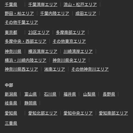
千葉県
千葉湾岸エリア
流山・松戸エリア
野田・柏エリア
千葉内陸エリア
成田エリア
その他千葉エリア
東京都
23区エリア
多摩南部エリア
多摩中央・西部エリア
その他東京エリア
神奈川県
横浜湾岸エリア
川崎湾岸エリア
横浜・川崎内陸エリア
神奈川県央エリア
神奈川県西エリア
湘南エリア
その他神奈川エリア
中部
新潟県
富山県
石川県
福井県
山梨県
長野県
岐阜県
静岡県
愛知県
愛知北部エリア
愛知中央エリア
愛知南部エリア
三重県