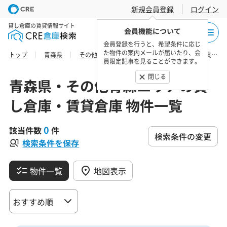
新規会員登録
ログイン
貸し倉庫の賃貸情報サイト
会員機能について
会員登録を行うと、希望条件に応じ
た物件の案内メールが届いたり、会
トップ
青森県
その他青森エリア
北津軽郡の貸し倉庫・賃貸倉庫 物件一覧
員限定記事を見ることができます。
閉じる
青森県・その他青森エリアの貸
し倉庫・賃貸倉庫 物件一覧
0
該当件数
件
検索条件の変更
検索条件を保存
物件一覧
地図表示