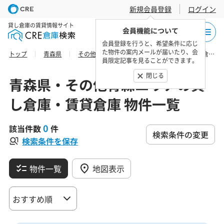
新規会員登録
ログイン
貸し倉庫の賃貸情報サイト
会員機能について
会員登録を行うと、希望条件に応じ
た物件の案内メールが届いたり、会
トップ
青森県
その他青森エリア
上北郡野辺地町の貸し倉庫・賃貸倉庫 物件一覧
員限定記事を見ることができます。
閉じる
青森県・その他青森エリアの貸
し倉庫・賃貸倉庫 物件一覧
0
該当件数
件
検索条件の変更
検索条件を保存
物件一覧
地図表示