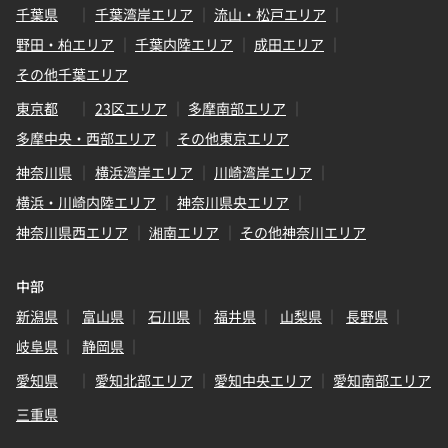
千葉県
千葉湾岸エリア
流山・松戸エリア
野田・柏エリア
千葉内陸エリア
成田エリア
その他千葉エリア
東京都
23区エリア
多摩南部エリア
多摩中央・西部エリア
その他東京エリア
神奈川県
横浜湾岸エリア
川崎湾岸エリア
横浜・川崎内陸エリア
神奈川県央エリア
神奈川県西エリア
湘南エリア
その他神奈川エリア
中部
新潟県
富山県
石川県
福井県
山梨県
長野県
岐阜県
静岡県
愛知県
愛知北部エリア
愛知中央エリア
愛知南部エリア
三重県