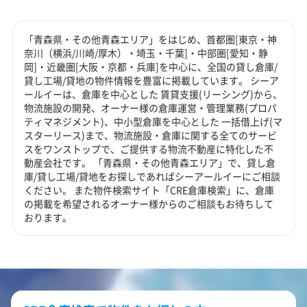
「青森県・その他青森エリア」をはじめ、首都圏[東京・神
奈川（横浜/川崎/厚木）・埼玉・千葉]・中部圏[愛知・静
岡]・近畿圏[大阪・京都・兵庫]を中心に、全国の貸し倉庫/
貸し工場/貸地の物件情報を豊富に掲載しています。 シーア
ールイーは、倉庫を中心とした 賃貸支援(リーシング)から、
物流施設の開発、オーナー様の倉庫運営・管理業務(プロパ
ティマネジメント)、中小型倉庫を中心とした 一括借上げ(マ
スターリース)まで、物流施設・倉庫に関する全てのサービ
スをワンストップで、ご提供する物流不動産に特化した不
動産会社です。 「青森県・その他青森エリア」で、貸し倉
庫/貸し工場/貸地をお探しであればシーアールイーにご相談
ください。 また物件検索サイト「CRE倉庫検索」に、倉庫
の掲載を希望されるオーナー様からのご相談もお待ちして
おります。