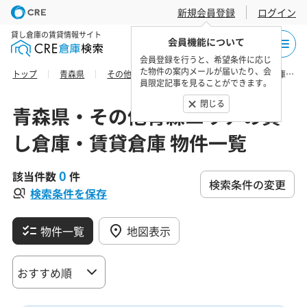
新規会員登録
ログイン
貸し倉庫の賃貸情報サイト
会員機能について
会員登録を行うと、希望条件に応じ
た物件の案内メールが届いたり、会
トップ
青森県
その他青森エリア
上北郡七戸町の貸し倉庫・賃貸倉庫 物件一覧
員限定記事を見ることができます。
閉じる
青森県・その他青森エリアの貸
し倉庫・賃貸倉庫 物件一覧
0
該当件数
件
検索条件の変更
検索条件を保存
物件一覧
地図表示