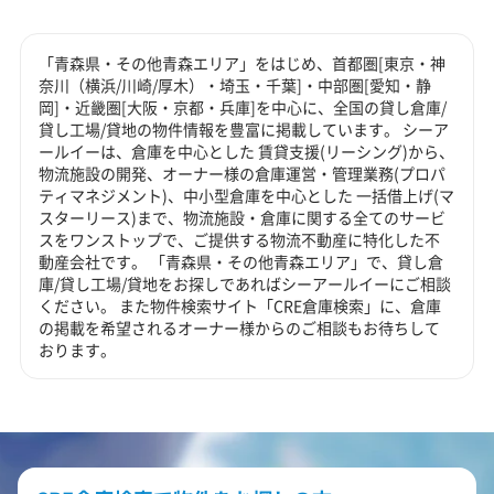
「青森県・その他青森エリア」をはじめ、首都圏[東京・神
奈川（横浜/川崎/厚木）・埼玉・千葉]・中部圏[愛知・静
岡]・近畿圏[大阪・京都・兵庫]を中心に、全国の貸し倉庫/
貸し工場/貸地の物件情報を豊富に掲載しています。 シーア
ールイーは、倉庫を中心とした 賃貸支援(リーシング)から、
物流施設の開発、オーナー様の倉庫運営・管理業務(プロパ
ティマネジメント)、中小型倉庫を中心とした 一括借上げ(マ
スターリース)まで、物流施設・倉庫に関する全てのサービ
スをワンストップで、ご提供する物流不動産に特化した不
動産会社です。 「青森県・その他青森エリア」で、貸し倉
庫/貸し工場/貸地をお探しであればシーアールイーにご相談
ください。 また物件検索サイト「CRE倉庫検索」に、倉庫
の掲載を希望されるオーナー様からのご相談もお待ちして
おります。