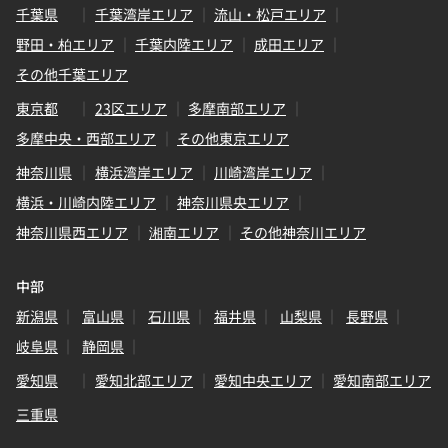
千葉県
千葉湾岸エリア
流山・松戸エリア
野田・柏エリア
千葉内陸エリア
成田エリア
その他千葉エリア
東京都
23区エリア
多摩南部エリア
多摩中央・西部エリア
その他東京エリア
神奈川県
横浜湾岸エリア
川崎湾岸エリア
横浜・川崎内陸エリア
神奈川県央エリア
神奈川県西エリア
湘南エリア
その他神奈川エリア
中部
新潟県
富山県
石川県
福井県
山梨県
長野県
岐阜県
静岡県
愛知県
愛知北部エリア
愛知中央エリア
愛知南部エリア
三重県