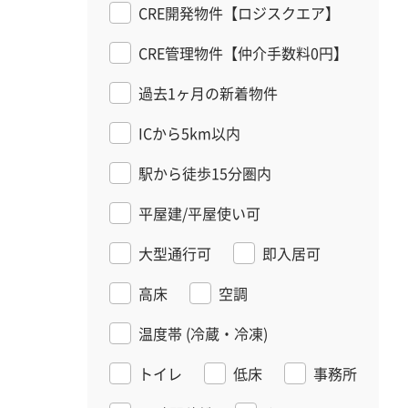
CRE開発物件【ロジスクエア】
CRE管理物件【仲介手数料0円】
過去1ヶ月の新着物件
ICから5km以内
駅から徒歩15分圏内
平屋建/平屋使い可
大型通行可
即入居可
高床
空調
温度帯
(冷蔵・冷凍)
トイレ
低床
事務所