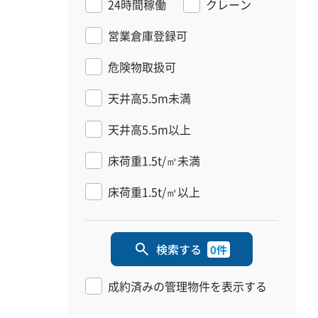
24時間稼働
クレーン
営業倉庫登録可
危険物取扱可
天井高5.5m未満
天井高5.5m以上
床荷重1.5t/㎡未満
床荷重1.5t/㎡以上
検索する
0件
成約済みの管理物件を表示する