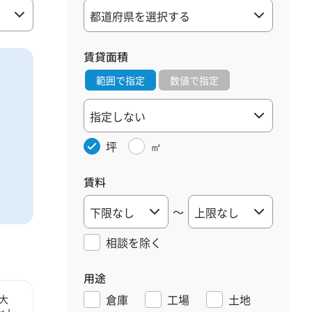
賃貸面積
範囲で指定
数値で指定
坪
㎡
賃料
～
相談を
除く
用途
倉庫
工場
土地
大