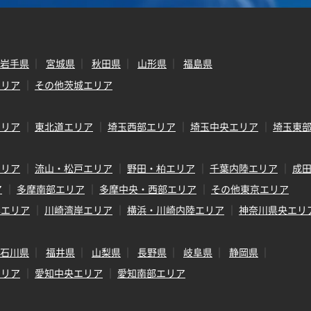
岩手県
宮城県
秋田県
山形県
福島県
エリア
その他茨城エリア
エリア
東北道エリア
埼玉西部エリア
埼玉中央エリア
埼玉東
エリア
流山・松戸エリア
野田・柏エリア
千葉内陸エリア
成
ア
多摩南部エリア
多摩中央・西部エリア
その他東京エリア
岸エリア
川崎湾岸エリア
横浜・川崎内陸エリア
神奈川県央エリ
石川県
福井県
山梨県
長野県
岐阜県
静岡県
エリア
愛知中央エリア
愛知南部エリア