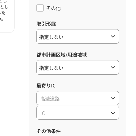
とし
心とし
その他
した
い。
取引形態
都市計画区域/用途地域
最寄りIC
高速道路
IC
その他条件