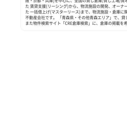
阪・京都・兵庫]を中心に、全国の貸し倉庫/貸し工場/
た 賃貸支援(リーシング)から、物流施設の開発、オーナ
た 一括借上げ(マスターリース)まで、物流施設・倉庫
不動産会社です。 「青森県・その他青森エリア」で、貸
また物件検索サイト「CRE倉庫検索」に、倉庫の掲載を