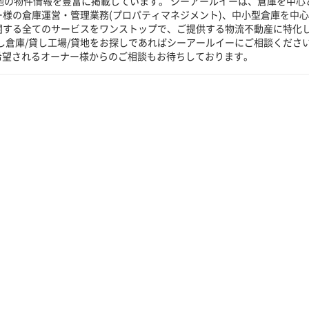
貸地の物件情報を豊富に掲載しています。 シーアールイーは、倉庫を中心
ー様の倉庫運営・管理業務(プロパティマネジメント)、中小型倉庫を中
に関する全てのサービスをワンストップで、ご提供する物流不動産に特化
し倉庫/貸し工場/貸地をお探しであればシーアールイーにご相談くださ
希望されるオーナー様からのご相談もお待ちしております。