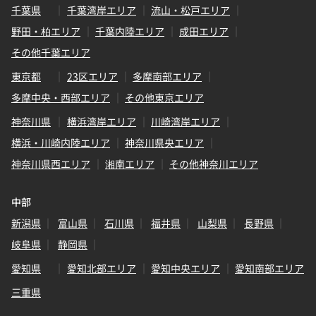
千葉県
千葉湾岸エリア
流山・松戸エリア
野田・柏エリア
千葉内陸エリア
成田エリア
その他千葉エリア
東京都
23区エリア
多摩南部エリア
多摩中央・西部エリア
その他東京エリア
神奈川県
横浜湾岸エリア
川崎湾岸エリア
横浜・川崎内陸エリア
神奈川県央エリア
神奈川県西エリア
湘南エリア
その他神奈川エリア
中部
新潟県
富山県
石川県
福井県
山梨県
長野県
岐阜県
静岡県
愛知県
愛知北部エリア
愛知中央エリア
愛知南部エリア
三重県