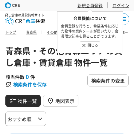
新規会員登録
ログイン
貸し倉庫の賃貸情報サイト
会員機能について
会員登録を行うと、希望条件に応じ
た物件の案内メールが届いたり、会
トップ
青森県
その他青森エリア
上北郡横浜町の貸し倉庫・賃貸倉庫 物件一覧
員限定記事を見ることができます。
閉じる
青森県・その他青森エリアの貸
し倉庫・賃貸倉庫 物件一覧
0
該当件数
件
検索条件の変更
検索条件を保存
物件一覧
地図表示