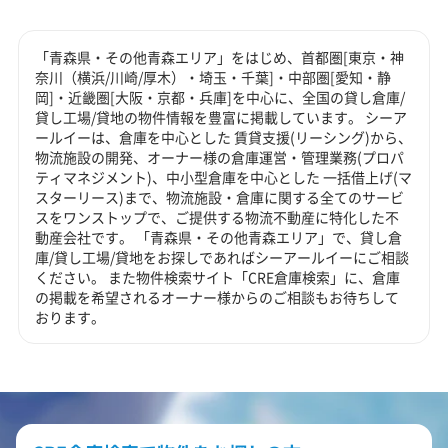
「青森県・その他青森エリア」をはじめ、首都圏[東京・神
奈川（横浜/川崎/厚木）・埼玉・千葉]・中部圏[愛知・静
岡]・近畿圏[大阪・京都・兵庫]を中心に、全国の貸し倉庫/
貸し工場/貸地の物件情報を豊富に掲載しています。 シーア
ールイーは、倉庫を中心とした 賃貸支援(リーシング)から、
物流施設の開発、オーナー様の倉庫運営・管理業務(プロパ
ティマネジメント)、中小型倉庫を中心とした 一括借上げ(マ
スターリース)まで、物流施設・倉庫に関する全てのサービ
スをワンストップで、ご提供する物流不動産に特化した不
動産会社です。 「青森県・その他青森エリア」で、貸し倉
庫/貸し工場/貸地をお探しであればシーアールイーにご相談
ください。 また物件検索サイト「CRE倉庫検索」に、倉庫
の掲載を希望されるオーナー様からのご相談もお待ちして
おります。