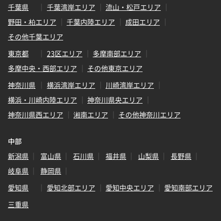
千葉県
千葉湾岸エリア
流山・松戸エリア
野田・柏エリア
千葉内陸エリア
成田エリア
その他千葉エリア
東京都
23区エリア
多摩南部エリア
多摩中央・西部エリア
その他東京エリア
神奈川県
横浜湾岸エリア
川崎湾岸エリア
横浜・川崎内陸エリア
神奈川県央エリア
神奈川県西エリア
湘南エリア
その他神奈川エリア
中部
新潟県
富山県
石川県
福井県
山梨県
長野県
岐阜県
静岡県
愛知県
愛知北部エリア
愛知中央エリア
愛知南部エリア
三重県