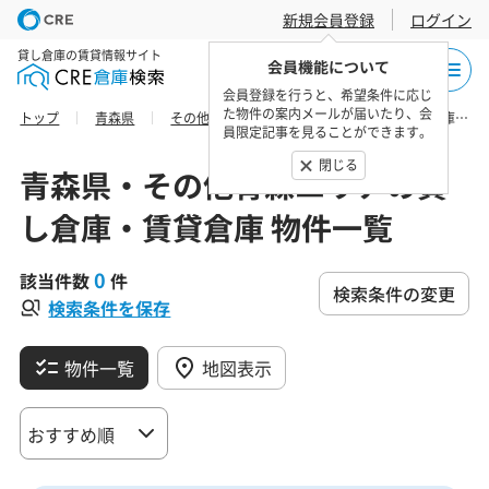
新規会員登録
ログイン
貸し倉庫の賃貸情報サイト
会員機能について
会員登録を行うと、希望条件に応じ
た物件の案内メールが届いたり、会
トップ
青森県
その他青森エリア
上北郡東北町の貸し倉庫・賃貸倉庫 物件一覧
員限定記事を見ることができます。
閉じる
青森県・その他青森エリアの貸
し倉庫・賃貸倉庫 物件一覧
0
該当件数
件
検索条件の変更
検索条件を保存
物件一覧
地図表示