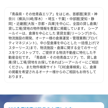
「青森県・その他青森エリア」をはじめ、首都圏[東京・神
奈川（横浜/川崎/厚木）・埼玉・千葉]・中部圏[愛知・静
岡]・近畿圏[大阪・京都・兵庫]を中心に、全国の貸し倉庫/
貸し工場/貸地の物件情報を豊富に掲載しています。 シーア
ールイーは、倉庫を中心とした 賃貸支援(リーシング)から、
物流施設の開発、オーナー様の倉庫運営・管理業務(プロパ
ティマネジメント)、中小型倉庫を中心とした 一括借上げ(マ
スターリース)まで、物流施設・倉庫に関する全てのサービ
スをワンストップで、ご提供する物流不動産に特化した不
動産会社です。 「青森県・その他青森エリア」で、貸し倉
庫/貸し工場/貸地をお探しであればシーアールイーにご相談
ください。 また物件検索サイト「CRE倉庫検索」に、倉庫
の掲載を希望されるオーナー様からのご相談もお待ちして
おります。