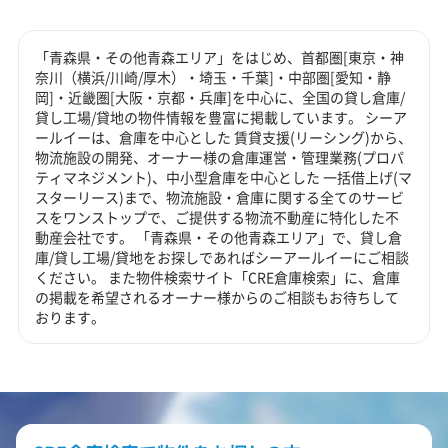
「青森県・その他青森エリア」をはじめ、首都圏[東京・神
奈川（横浜/川崎/厚木）・埼玉・千葉]・中部圏[愛知・静
岡]・近畿圏[大阪・京都・兵庫]を中心に、全国の貸し倉庫/
貸し工場/貸地の物件情報を豊富に掲載しています。 シーア
ールイーは、倉庫を中心とした 賃貸支援(リーシング)から、
物流施設の開発、オーナー様の倉庫運営・管理業務(プロパ
ティマネジメント)、中小型倉庫を中心とした 一括借上げ(マ
スターリース)まで、物流施設・倉庫に関する全てのサービ
スをワンストップで、ご提供する物流不動産に特化した不
動産会社です。 「青森県・その他青森エリア」で、貸し倉
庫/貸し工場/貸地をお探しであればシーアールイーにご相談
ください。 また物件検索サイト「CRE倉庫検索」に、倉庫
の掲載を希望されるオーナー様からのご相談もお待ちして
おります。