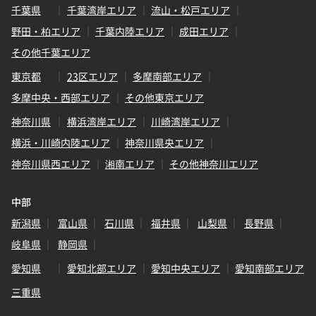
千葉県
千葉湾岸エリア
流山・松戸エリア
野田・柏エリア
千葉内陸エリア
成田エリア
その他千葉エリア
東京都
23区エリア
多摩南部エリア
多摩中央・西部エリア
その他東京エリア
神奈川県
横浜湾岸エリア
川崎湾岸エリア
横浜・川崎内陸エリア
神奈川県央エリア
神奈川県西エリア
湘南エリア
その他神奈川エリア
中部
新潟県
富山県
石川県
福井県
山梨県
長野県
岐阜県
静岡県
愛知県
愛知北部エリア
愛知中央エリア
愛知南部エリア
三重県