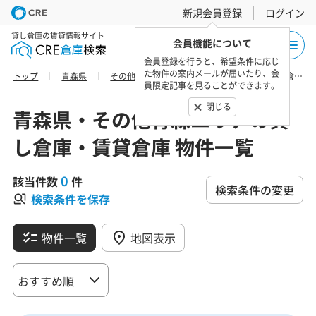
新規会員登録
ログイン
貸し倉庫の賃貸情報サイト
会員機能について
会員登録を行うと、希望条件に応じ
た物件の案内メールが届いたり、会
トップ
青森県
その他青森エリア
下北郡風間浦村の貸し倉庫・賃貸倉庫 物件一覧
員限定記事を見ることができます。
閉じる
青森県・その他青森エリアの貸
し倉庫・賃貸倉庫 物件一覧
0
該当件数
件
検索条件の変更
検索条件を保存
物件一覧
地図表示