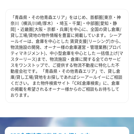
「青森県・その他青森エリア」をはじめ、首都圏[東京・神
奈川（横浜/川崎/厚木）・埼玉・千葉]・中部圏[愛知・静
岡]・近畿圏[大阪・京都・兵庫]を中心に、全国の貸し倉庫/
貸し工場/貸地の物件情報を豊富に掲載しています。 シーア
ールイーは、倉庫を中心とした 賃貸支援(リーシング)から、
物流施設の開発、オーナー様の倉庫運営・管理業務(プロパ
ティマネジメント)、中小型倉庫を中心とした 一括借上げ(マ
スターリース)まで、物流施設・倉庫に関する全てのサービ
スをワンストップで、ご提供する物流不動産に特化した不
動産会社です。 「青森県・その他青森エリア」で、貸し倉
庫/貸し工場/貸地をお探しであればシーアールイーにご相談
ください。 また物件検索サイト「CRE倉庫検索」に、倉庫
の掲載を希望されるオーナー様からのご相談もお待ちして
おります。