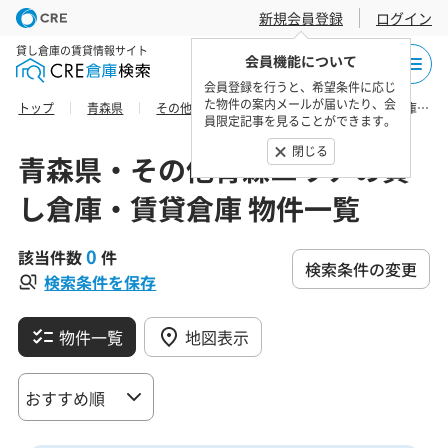
新規会員登録
ログイン
貸し倉庫の賃貸情報サイト
会員機能について
会員登録を行うと、希望条件に応じ
た物件の案内メールが届いたり、会
トップ
青森県
その他青森エリア
三戸郡階上町の貸し倉庫・賃貸倉庫 物件一覧
員限定記事を見ることができます。
閉じる
青森県・その他青森エリアの貸
し倉庫・賃貸倉庫 物件一覧
0
該当件数
件
検索条件の変更
検索条件を保存
物件一覧
地図表示