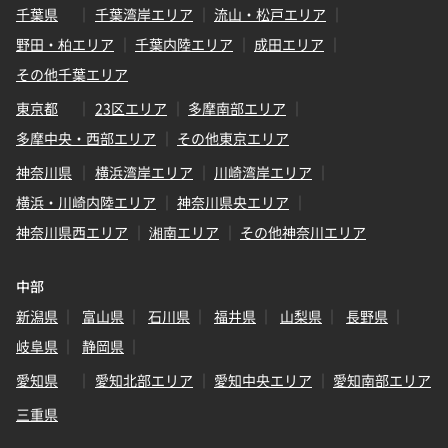
千葉県
千葉湾岸エリア
流山・松戸エリア
野田・柏エリア
千葉内陸エリア
成田エリア
その他千葉エリア
東京都
23区エリア
多摩南部エリア
多摩中央・西部エリア
その他東京エリア
神奈川県
横浜湾岸エリア
川崎湾岸エリア
横浜・川崎内陸エリア
神奈川県央エリア
神奈川県西エリア
湘南エリア
その他神奈川エリア
中部
新潟県
富山県
石川県
福井県
山梨県
長野県
岐阜県
静岡県
愛知県
愛知北部エリア
愛知中央エリア
愛知南部エリア
三重県